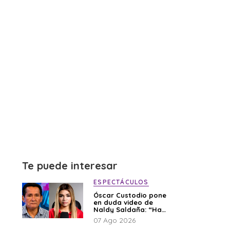
Te puede interesar
ESPECTÁCULOS
Óscar Custodio pone
en duda video de
Naldy Saldaña: “Hay
cosas que de repente
07 Ago 2026
se han editado”