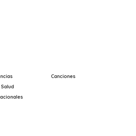
ncias
Canciones
y Salud
nacionales