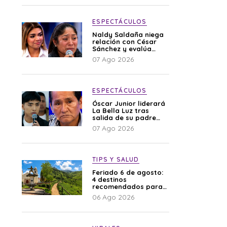
ESPECTÁCULOS
Naldy Saldaña niega
relación con César
Sánchez y evalúa
denunciar a su
07 Ago 2026
esposa: “Es una
difamación”
ESPECTÁCULOS
Óscar Junior liderará
La Bella Luz tras
salida de su padre
por polémica con
07 Ago 2026
Naldy Saldaña
TIPS Y SALUD
Feriado 6 de agosto:
4 destinos
recomendados para
disfrutar el descanso
06 Ago 2026