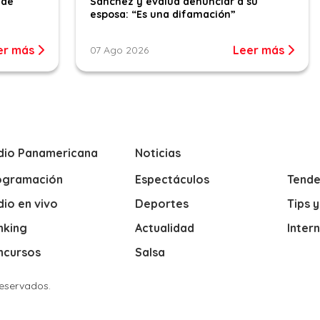
 de
Sánchez y evalúa denunciar a su
esposa: “Es una difamación”
er más
Leer más
07 Ago 2026
dio Panamericana
Noticias
ogramación
Espectáculos
Tende
io en vivo
Deportes
Tips 
nking
Actualidad
Inter
ncursos
Salsa
Reservados.