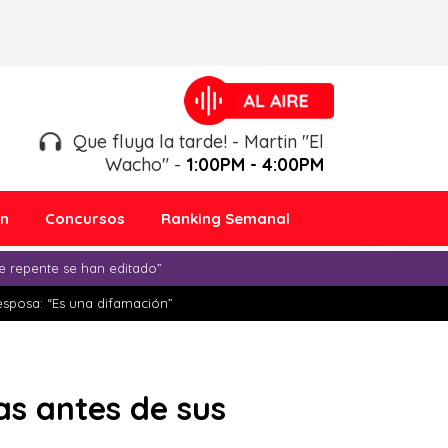
Que fluya la tarde! - Martin "El
Wacho" -
1:00PM - 4:00PM
ón
Concursos
Ranking Semanal
e repente se han editado”
esposa: “Es una difamación”
s antes de sus