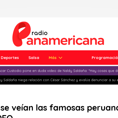
Deportes
Salsa
Más
Programaci
car Custodio pone en duda video de Naldy Saldaña: “Hay cosas que d
y Saldaña niega relación con César Sánchez y evalúa denunciar a su 
se veían las famosas peruana