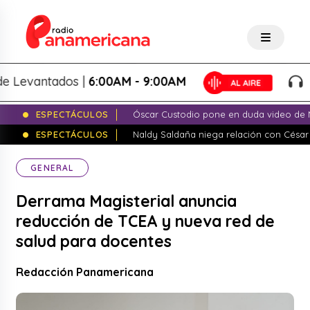
antados |
6:00AM - 9:00AM
Lo Me
ESPECTÁCULOS
Óscar Custodio pone en duda video de N
ESPECTÁCULOS
Naldy Saldaña niega relación con César
GENERAL
Derrama Magisterial anuncia
reducción de TCEA y nueva red de
salud para docentes
Redacción Panamericana