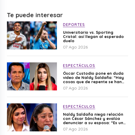
Te puede interesar
DEPORTES
Universitario vs. Sporting
Cristal: así llegan al esperado
duelo
07 Ago 2026
ESPECTÁCULOS
Óscar Custodio pone en duda
video de Naldy Saldaña: “Hay
cosas que de repente se han
editado”
07 Ago 2026
ESPECTÁCULOS
Naldy Saldaña niega relación
con César Sánchez y evalúa
denunciar a su esposa: “Es una
difamación”
07 Ago 2026