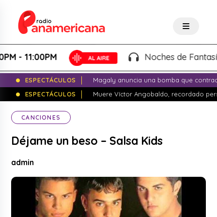
 11:00PM
Noches de Fantasía - Ka
ESPECTÁCULOS
Magaly anuncia una bomba que contrade
ESPECTÁCULOS
Muere Víctor Angobaldo, recordado pers
CANCIONES
Déjame un beso – Salsa Kids
admin