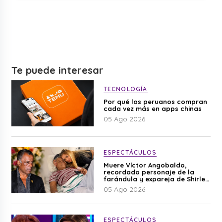
Te puede interesar
TECNOLOGÍA
Por qué los peruanos compran
cada vez más en apps chinas
05 Ago 2026
ESPECTÁCULOS
Muere Víctor Angobaldo,
recordado personaje de la
farándula y expareja de Shirley
Cherres
05 Ago 2026
ESPECTÁCULOS