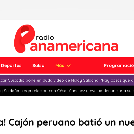
Deportes
Salsa
Más
Programaci
car Custodio pone en duda video de Naldy Saldaña: “Hay cosas que d
y Saldaña niega relación con César Sánchez y evalúa denunciar a su 
a! Cajón peruano batió un nu