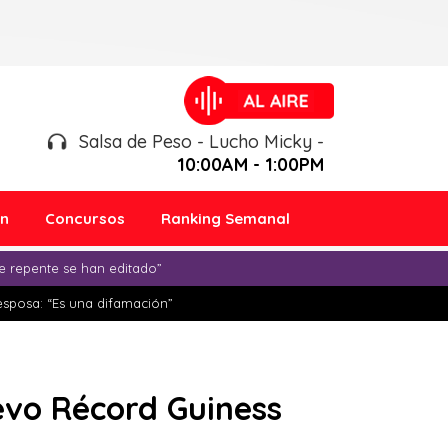
Salsa de Peso - Lucho Micky -
10:00AM - 1:00PM
ón
Concursos
Ranking Semanal
e repente se han editado”
esposa: “Es una difamación”
evo Récord Guiness