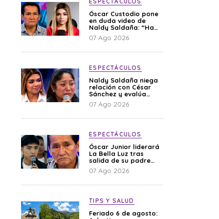
ESPECTÁCULOS
Óscar Custodio pone
en duda video de
Naldy Saldaña: “Hay
cosas que de repente
07 Ago 2026
se han editado”
ESPECTÁCULOS
Naldy Saldaña niega
relación con César
Sánchez y evalúa
denunciar a su
07 Ago 2026
esposa: “Es una
difamación”
ESPECTÁCULOS
Óscar Junior liderará
La Bella Luz tras
salida de su padre
por polémica con
07 Ago 2026
Naldy Saldaña
TIPS Y SALUD
Feriado 6 de agosto: