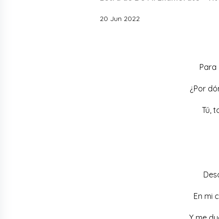
20 Jun 2022
Para 
¿Por dó
Tú, 
Desd
En mi 
Y me du