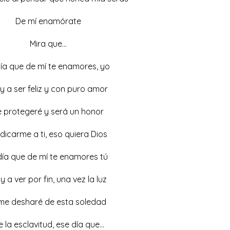
De mí enamórate
Mira que…
día que de mí te enamores, yo
y a ser feliz y con puro amor
e protegeré y será un honor
dicarme a ti, eso quiera Dios
 día que de mí te enamores tú
y a ver por fin, una vez la luz
me desharé de esta soledad
 la esclavitud, ese día que…