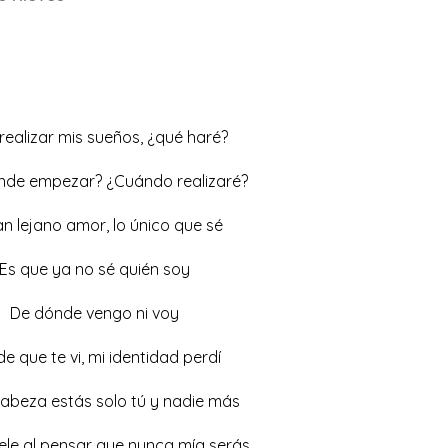
realizar mis sueños, ¿qué haré?
nde empezar? ¿Cuándo realizaré?
tan lejano amor, lo único que sé
Es que ya no sé quién soy
De dónde vengo ni voy
e que te vi, mi identidad perdí
cabeza estás solo tú y nadie más
ele al pensar que nunca mía serás