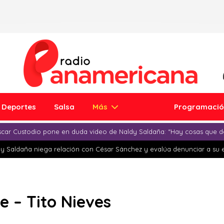
Deportes
Salsa
Más
Programaci
car Custodio pone en duda video de Naldy Saldaña: “Hay cosas que d
y Saldaña niega relación con César Sánchez y evalúa denunciar a su 
 – Tito Nieves