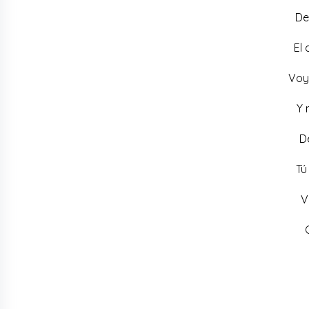
De
El
Voy 
Y 
De
Tú
V