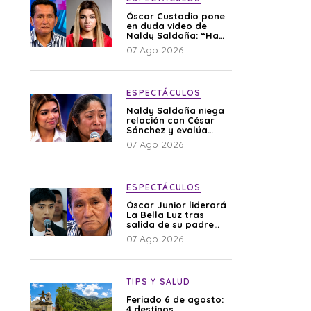
Óscar Custodio pone
en duda video de
Naldy Saldaña: “Hay
cosas que de repente
07 Ago 2026
se han editado”
ESPECTÁCULOS
Naldy Saldaña niega
relación con César
Sánchez y evalúa
denunciar a su
07 Ago 2026
esposa: “Es una
difamación”
ESPECTÁCULOS
Óscar Junior liderará
La Bella Luz tras
salida de su padre
por polémica con
07 Ago 2026
Naldy Saldaña
TIPS Y SALUD
Feriado 6 de agosto:
4 destinos