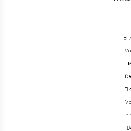
El 
Vo
T
De
El
Vo
Y 
De