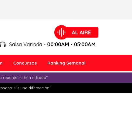
Salsa Variada -
00:00AM - 05:00AM
ón
Concursos
Ranking Semanal
e repente se han editado”
esposa: “Es una difamación”