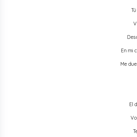
Tú
V
Desd
En mi 
Me due
El 
Vo
T