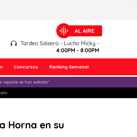
Tardeo Salsero - Lucho Micky -
4:00PM - 8:00PM
ón
Concursos
Ranking Semanal
e repente se han editado”
duelo
la Horna en su