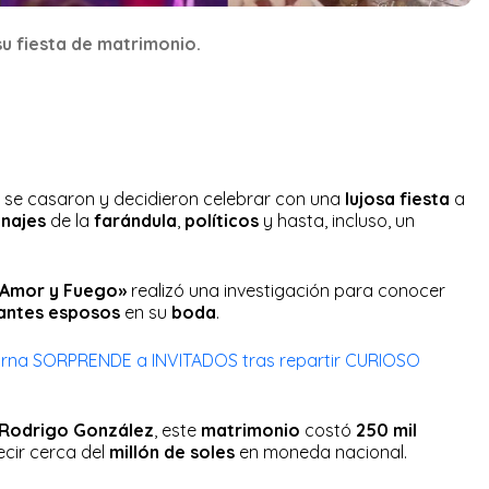
 su fiesta de matrimonio.
se casaron y decidieron celebrar con una
lujosa fiesta
a
onajes
de la
farándula
,
políticos
y hasta, incluso, un
Amor y Fuego»
realizó una investigación para conocer
antes esposos
en su
boda
.
orna SORPRENDE a INVITADOS tras repartir CURIOSO
Rodrigo González
, este
matrimonio
costó
250 mil
cir cerca del
millón de soles
en moneda nacional.