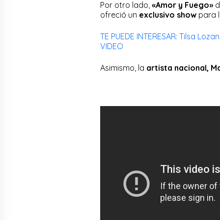
Por otro lado,
«Amor y Fuego»
d
ofreció un
exclusivo show
para l
TE PUEDE INTERESAR: Tilsa Lozano 
VIDEO
Asimismo, la
artista nacional, Ma