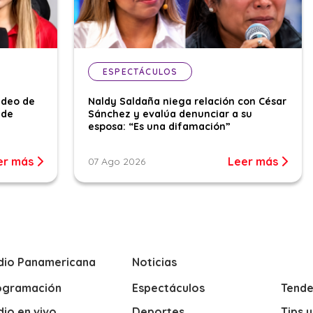
ESPECTÁCULOS
ideo de
Naldy Saldaña niega relación con César
 de
Sánchez y evalúa denunciar a su
esposa: “Es una difamación”
er más
Leer más
07 Ago 2026
dio Panamericana
Noticias
ogramación
Espectáculos
Tende
io en vivo
Deportes
Tips 