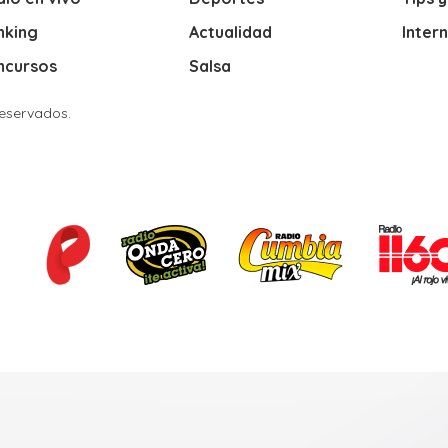
nking
Actualidad
Inter
ncursos
Salsa
Reservados.