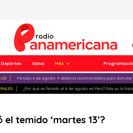
Deportes
Salsa
Más
Programaci
LUD
Feriado 6 de agosto: 4 destinos recomendados para disfrutar
IRALES
¿Por qué es feriado el 6 de agosto en Perú? Esta es la histo
 el temido ‘martes 13’?