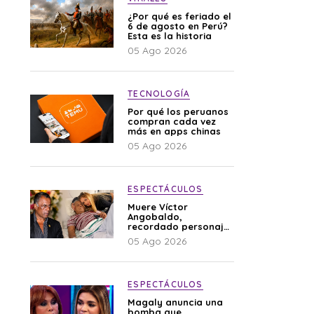
¿Por qué es feriado el
6 de agosto en Perú?
Esta es la historia
05 Ago 2026
TECNOLOGÍA
Por qué los peruanos
compran cada vez
más en apps chinas
05 Ago 2026
ESPECTÁCULOS
Muere Víctor
Angobaldo,
recordado personaje
de la farándula y
05 Ago 2026
expareja de Shirley
Cherres
ESPECTÁCULOS
Magaly anuncia una
bomba que