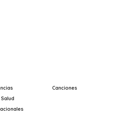
ncias
Canciones
y Salud
nacionales