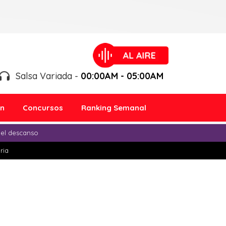
Salsa Variada -
00:00AM - 05:00AM
ón
Concursos
Ranking Semanal
 el descanso
ria