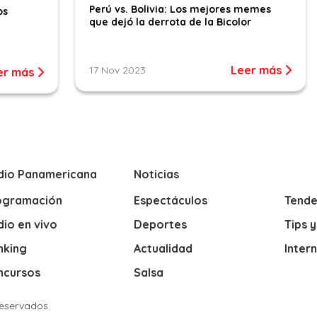
Perú vs. Bolivia: Los mejores memes
os
que dejó la derrota de la Bicolor
Leer más
17 Nov 2023
er más
dio Panamericana
Noticias
ogramación
Espectáculos
Tende
io en vivo
Deportes
Tips 
nking
Actualidad
Inter
ncursos
Salsa
Reservados.