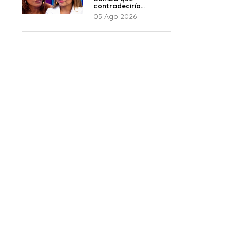
contradeciría
comunicado de La
05 Ago 2026
Bella Luz: “Hay un
audio”