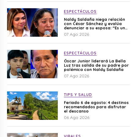
ESPECTÁCULOS
Naldy Saldaña niega relación
con César Sánchez y evalúa
denunciar a su esposa: “Es una
difamación”
07 Ago 2026
ESPECTÁCULOS
Óscar Junior liderará La Bella
Luz tras salida de su padre por
polémica con Naldy Saldaña
07 Ago 2026
TIPS Y SALUD
Feriado 6 de agosto: 4 destinos
recomendados para disfrutar
el descanso
06 Ago 2026
VIRALES