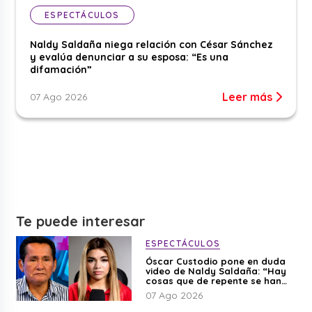
ESPECTÁCULOS
Naldy Saldaña niega relación con César Sánchez
y evalúa denunciar a su esposa: “Es una
difamación”
Leer más
07 Ago 2026
Te puede interesar
ESPECTÁCULOS
Óscar Custodio pone en duda
video de Naldy Saldaña: “Hay
cosas que de repente se han
editado”
07 Ago 2026