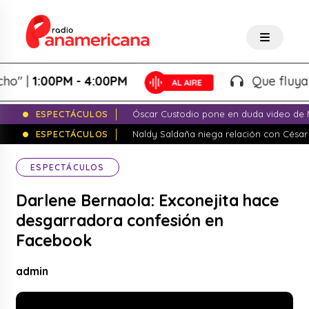
|
1:00PM - 4:00PM
Que fluya la tar
ESPECTÁCULOS
Óscar Custodio pone en duda video de N
ESPECTÁCULOS
Naldy Saldaña niega relación con César
ESPECTÁCULOS
Darlene Bernaola: Exconejita hace
desgarradora confesión en
Facebook
admin