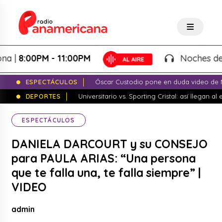
00PM - 11:00PM
Noches de Fantas
ESPECTÁCULOS
Óscar Custodio pone en duda video de N
DEPORTES
Universitario vs. Sporting Cristal: así llegan a
ESPECTÁCULOS
DANIELA DARCOURT y su CONSEJO
para PAULA ARIAS: “Una persona
que te falla una, te falla siempre” |
VIDEO
admin