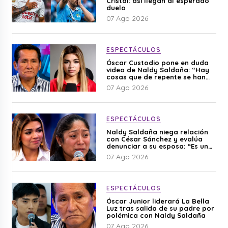
Cristal: así llegan al esperado
duelo
07 Ago 2026
ESPECTÁCULOS
Óscar Custodio pone en duda
video de Naldy Saldaña: “Hay
cosas que de repente se han
editado”
07 Ago 2026
ESPECTÁCULOS
Naldy Saldaña niega relación
con César Sánchez y evalúa
denunciar a su esposa: “Es una
difamación”
07 Ago 2026
ESPECTÁCULOS
Óscar Junior liderará La Bella
Luz tras salida de su padre por
polémica con Naldy Saldaña
07 Ago 2026