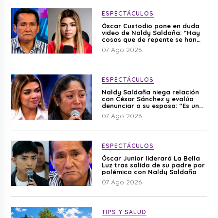
ESPECTÁCULOS
Óscar Custodio pone en duda
video de Naldy Saldaña: “Hay
cosas que de repente se han
editado”
07 Ago 2026
ESPECTÁCULOS
Naldy Saldaña niega relación
con César Sánchez y evalúa
denunciar a su esposa: “Es una
difamación”
07 Ago 2026
ESPECTÁCULOS
Óscar Junior liderará La Bella
Luz tras salida de su padre por
polémica con Naldy Saldaña
07 Ago 2026
TIPS Y SALUD