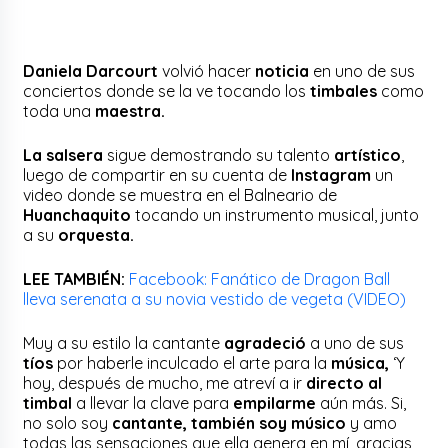
Daniela Darcourt
volvió hacer
noticia
en uno de sus
conciertos donde se la ve tocando los
timbales
como
toda una
maestra.
La salsera
sigue demostrando su talento
artístico
,
luego de compartir en su cuenta de
Instagram
un
video donde se muestra en el Balneario de
Huanchaquito
tocando un instrumento musical, junto
a su
orquesta.
LEE TAMBIÉN:
Facebook: Fanático de Dragon Ball
lleva serenata a su novia vestido de vegeta (VIDEO)
Muy a su estilo la cantante
agradeció
a uno de sus
tíos
por haberle inculcado el arte para la
música,
‘Y
hoy, después de mucho, me atreví a ir
directo al
timbal
a llevar la clave para
empilarme
aún más. Si,
no solo soy
cantante, también soy músico
y amo
todas las sensaciones que ella genera en mí, gracias