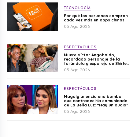
TECNOLOGÍA
Por qué los peruanos compran
cada vez más en apps chinas
05 Ago 2026
ESPECTÁCULOS
Muere Víctor Angobaldo,
recordado personaje de la
farándula y expareja de Shirley
Cherres
05 Ago 2026
ESPECTÁCULOS
Magaly anuncia una bomba
que contradeciría comunicado
de La Bella Luz: “Hay un audio”
05 Ago 2026