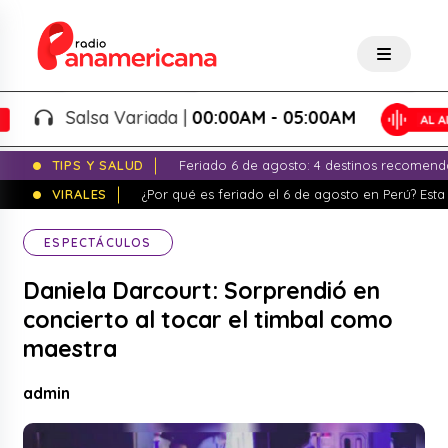
Salsa Variada |
00:00AM - 05:00AM
TIPS Y SALUD
Feriado 6 de agosto: 4 destinos recomend
VIRALES
¿Por qué es feriado el 6 de agosto en Perú? Esta 
ESPECTÁCULOS
Daniela Darcourt: Sorprendió en
concierto al tocar el timbal como
maestra
admin