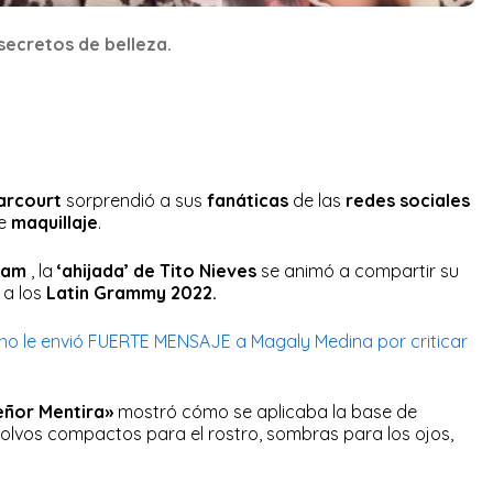
secretos de belleza.
Darcourt
sorprendió a sus
fanáticas
de las
redes sociales
e
maquillaje
.
ram
, la
‘ahijada’ de Tito Nieves
se animó a compartir su
 a los
Latin Grammy 2022.
no le envió FUERTE MENSAJE a Magaly Medina por criticar
eñor Mentira»
mostró cómo se aplicaba la base de
 polvos compactos para el rostro, sombras para los ojos,