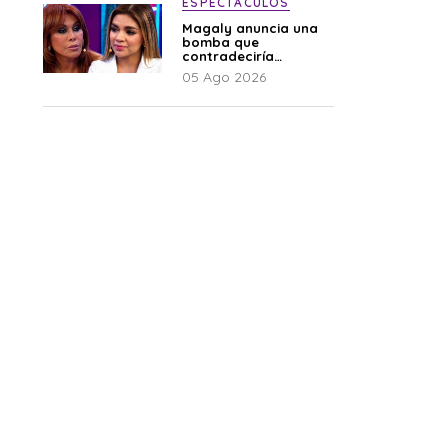
ESPECTÁCULOS
Magaly anuncia una
bomba que
contradeciría
comunicado de La
05 Ago 2026
Bella Luz: “Hay un
audio”