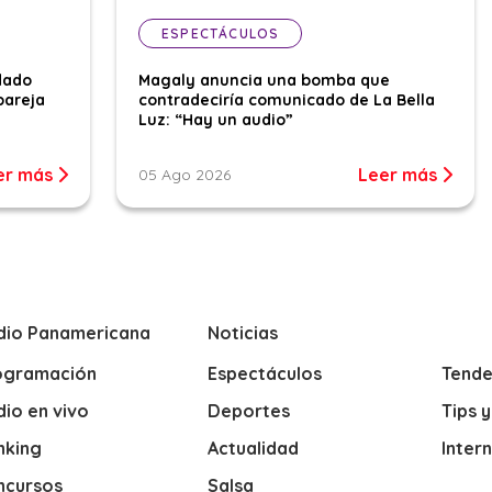
ESPECTÁCULOS
dado
Magaly anuncia una bomba que
pareja
contradeciría comunicado de La Bella
Luz: “Hay un audio”
er más
Leer más
05 Ago 2026
dio Panamericana
Noticias
ogramación
Espectáculos
Tende
io en vivo
Deportes
Tips 
nking
Actualidad
Inter
ncursos
Salsa