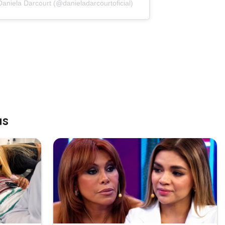
aniela Darcourt (@danieladarcourtoficial)
as