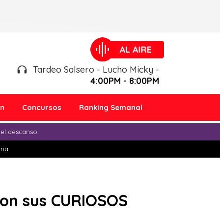
Tardeo Salsero - Lucho Micky -
4:00PM - 8:00PM
ón
Concursos
Ranking Semanal
 el descanso
ria
 con sus CURIOSOS