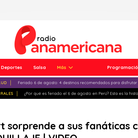
Deportes
Salsa
Más
Programaci
LUD
Feriado 6 de agosto: 4 destinos recomendados para disfrutar
IRALES
¿Por qué es feriado el 6 de agosto en Perú? Esta es la histo
t sorprende a sus fanáticas