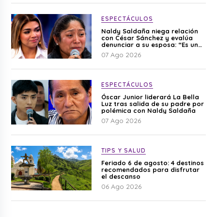
ESPECTÁCULOS
Naldy Saldaña niega relación
con César Sánchez y evalúa
denunciar a su esposa: “Es una
difamación”
07 Ago 2026
ESPECTÁCULOS
Óscar Junior liderará La Bella
Luz tras salida de su padre por
polémica con Naldy Saldaña
07 Ago 2026
TIPS Y SALUD
Feriado 6 de agosto: 4 destinos
recomendados para disfrutar
el descanso
06 Ago 2026