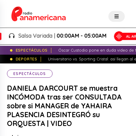
Salsa Variada |
00:00AM - 05:00AM
ESPECTÁCULOS
Óscar Custodio pone en duda video de N
DEPORTES
Universitario vs. Sporting Cristal: así llegan a
ESPECTÁCULOS
DANIELA DARCOURT se muestra
INCÓMODA tras ser CONSULTADA
sobre si MANAGER de YAHAIRA
PLASENCIA DESINTEGRÓ su
ORQUESTA | VIDEO