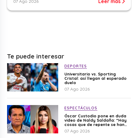
Leer más
07 Ago 2026
Te puede interesar
DEPORTES
Universitario vs. Sporting
Cristal: así llegan al esperado
duelo
07 Ago 2026
ESPECTÁCULOS
Óscar Custodio pone en duda
video de Naldy Saldaña: “Hay
cosas que de repente se han
editado”
07 Ago 2026