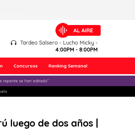
Tardeo Salsero - Lucho Micky -
4:00PM - 8:00PM
ón
Concursos
Ranking Semanal
e repente se han editado”
duelo
rú luego de dos años |