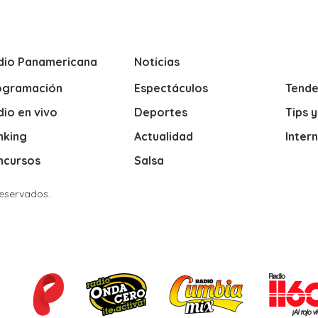
dio Panamericana
Noticias
ogramación
Espectáculos
Tende
io en vivo
Deportes
Tips 
nking
Actualidad
Inter
ncursos
Salsa
Reservados.