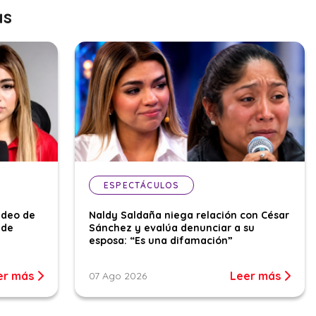
as
ESPECTÁCULOS
ideo de
Naldy Saldaña niega relación con César
 de
Sánchez y evalúa denunciar a su
esposa: “Es una difamación”
er más
Leer más
07 Ago 2026