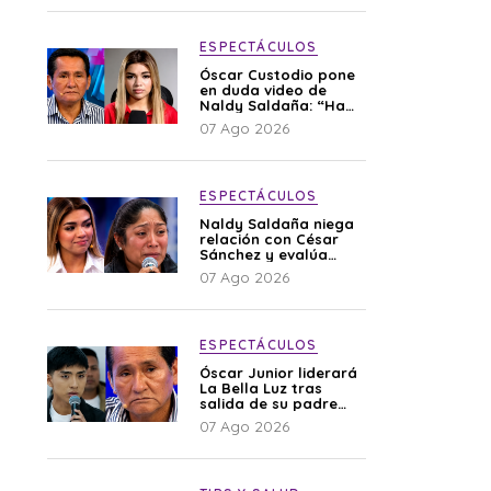
ESPECTÁCULOS
Óscar Custodio pone
en duda video de
Naldy Saldaña: “Hay
cosas que de repente
07 Ago 2026
se han editado”
ESPECTÁCULOS
Naldy Saldaña niega
relación con César
Sánchez y evalúa
denunciar a su
07 Ago 2026
esposa: “Es una
difamación”
ESPECTÁCULOS
Óscar Junior liderará
La Bella Luz tras
salida de su padre
por polémica con
07 Ago 2026
Naldy Saldaña