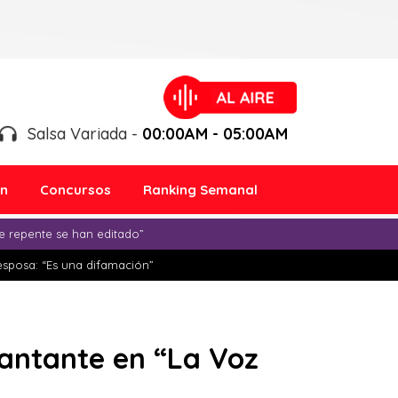
Salsa Variada -
00:00AM - 05:00AM
ón
Concursos
Ranking Semanal
e repente se han editado”
esposa: “Es una difamación”
cantante en “La Voz