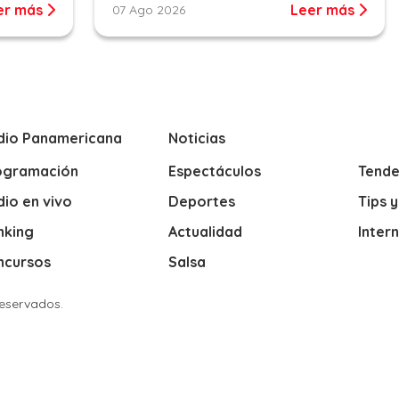
er más
Leer más
07 Ago 2026
dio Panamericana
Noticias
ogramación
Espectáculos
Tende
io en vivo
Deportes
Tips 
nking
Actualidad
Inter
ncursos
Salsa
Reservados.