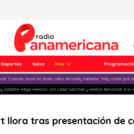
Deportes
Salsa
Más
Programaci
car Custodio pone en duda video de Naldy Saldaña: “Hay cosas que d
y Saldaña niega relación con César Sánchez y evalúa denunciar a su 
t llora tras presentación de 