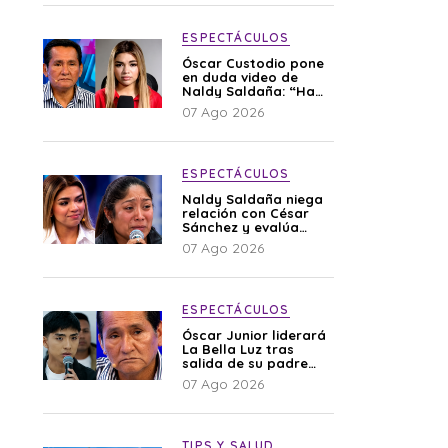
ESPECTÁCULOS
Óscar Custodio pone
en duda video de
Naldy Saldaña: “Hay
cosas que de repente
07 Ago 2026
se han editado”
ESPECTÁCULOS
Naldy Saldaña niega
relación con César
Sánchez y evalúa
denunciar a su
07 Ago 2026
esposa: “Es una
difamación”
ESPECTÁCULOS
Óscar Junior liderará
La Bella Luz tras
salida de su padre
por polémica con
07 Ago 2026
Naldy Saldaña
TIPS Y SALUD