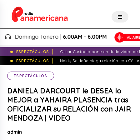
Domingo Tonero |
6:00AM - 6:00PM
ESPECTÁCULOS
Óscar Custodio pone en duda video de N
ESPECTÁCULOS
Naldy Saldaña niega relación con César
ESPECTÁCULOS
DANIELA DARCOURT le DESEA lo
MEJOR a YAHAIRA PLASENCIA tras
OFICIALIZAR su RELACIÓN con JAIR
MENDOZA | VIDEO
admin