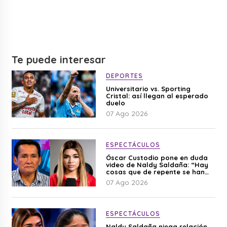
Te puede interesar
DEPORTES
Universitario vs. Sporting
Cristal: así llegan al esperado
duelo
07 Ago 2026
ESPECTÁCULOS
Óscar Custodio pone en duda
video de Naldy Saldaña: “Hay
cosas que de repente se han
editado”
07 Ago 2026
ESPECTÁCULOS
Naldy Saldaña niega relación