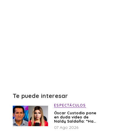
Te puede interesar
ESPECTÁCULOS
Óscar Custodio pone
en duda video de
Naldy Saldaña: “Hay
cosas que de repente
07 Ago 2026
se han editado”