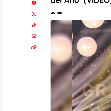
del Año’ (VIDEO
admin