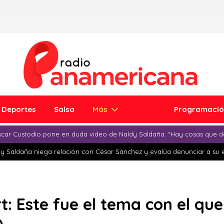
Deportes
Salsa
Más
Programaci
car Custodio pone en duda video de Naldy Saldaña: “Hay cosas que d
y Saldaña niega relación con César Sánchez y evalúa denunciar a su 
: Este fue el tema con el que 