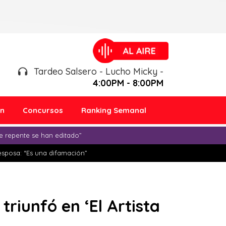
Tardeo Salsero - Lucho Micky -
4:00PM - 8:00PM
ón
Concursos
Ranking Semanal
e repente se han editado”
esposa: “Es una difamación”
triunfó en ‘El Artista