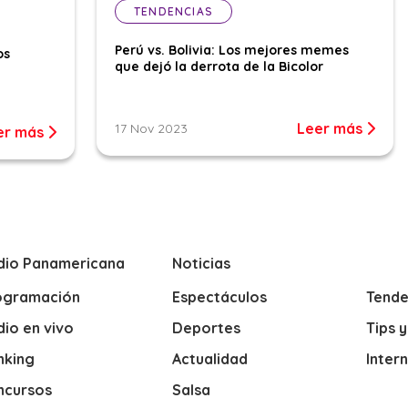
TENDENCIAS
Perú vs. Bolivia: Los mejores memes
os
que dejó la derrota de la Bicolor
Leer más
17 Nov 2023
er más
dio Panamericana
Noticias
ogramación
Espectáculos
Tende
io en vivo
Deportes
Tips 
nking
Actualidad
Inter
ncursos
Salsa