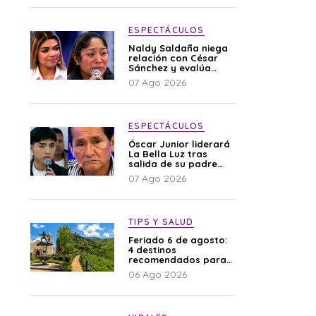
ESPECTÁCULOS
Naldy Saldaña niega
relación con César
Sánchez y evalúa
denunciar a su
07 Ago 2026
esposa: “Es una
difamación”
ESPECTÁCULOS
Óscar Junior liderará
La Bella Luz tras
salida de su padre
por polémica con
07 Ago 2026
Naldy Saldaña
TIPS Y SALUD
Feriado 6 de agosto:
4 destinos
recomendados para
disfrutar el descanso
06 Ago 2026