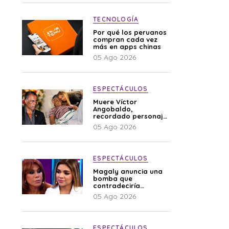
TECNOLOGÍA
Por qué los peruanos
compran cada vez
más en apps chinas
05 Ago 2026
ESPECTÁCULOS
Muere Víctor
Angobaldo,
recordado personaje
de la farándula y
05 Ago 2026
expareja de Shirley
Cherres
ESPECTÁCULOS
Magaly anuncia una
bomba que
contradeciría
comunicado de La
05 Ago 2026
Bella Luz: “Hay un
audio”
ESPECTÁCULOS