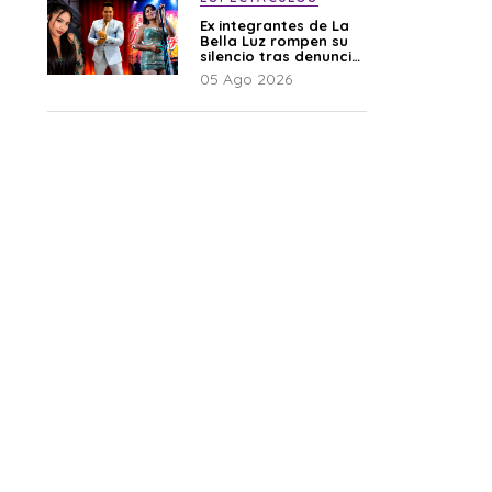
Ex integrantes de La
Bella Luz rompen su
silencio tras denuncia
de Naldy: “Todo el
05 Ago 2026
mundo lo sabía”