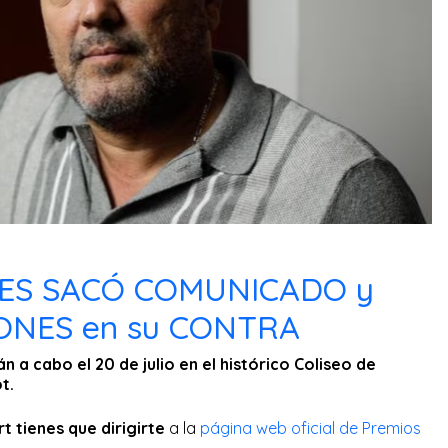
ES SACÓ COMUNICADO y
ONES en su CONTRA
n a cabo el 20 de julio en el histórico Coliseo de
ot.
 tienes que dirigirte
a la
página web oficial de Premios