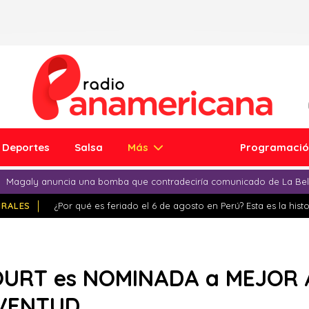
Deportes
Salsa
Más
Programaci
Magaly anuncia una bomba que contradeciría comunicado de La Bell
IRALES
¿Por qué es feriado el 6 de agosto en Perú? Esta es la histo
URT es NOMINADA a MEJOR 
UVENTUD