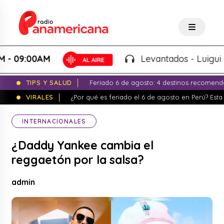
:00AM
Levantados - Luigui Carbaj
TIPS Y SALUD
Feriado 6 de agosto: 4 destinos recomend
VIRALES
¿Por qué es feriado el 6 de agosto en Perú? Esta 
INTERNACIONALES
¿Daddy Yankee cambia el
reggaetón por la salsa?
admin