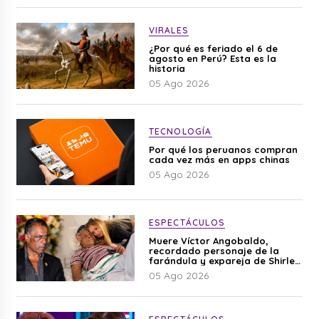
VIRALES
¿Por qué es feriado el 6 de
agosto en Perú? Esta es la
historia
05 Ago 2026
TECNOLOGÍA
Por qué los peruanos compran
cada vez más en apps chinas
05 Ago 2026
ESPECTÁCULOS
Muere Víctor Angobaldo,
recordado personaje de la
farándula y expareja de Shirley
Cherres
05 Ago 2026