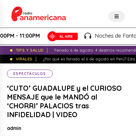
 - 11:00PM
Noches de Fantasía - 
TIPS Y SALUD
Feriado 6 de agosto: 4 destinos recomend
VIRALES
¿Por qué es feriado el 6 de agosto en Perú? Esta 
ESPECTÁCULOS
‘CUTO’ GUADALUPE y el CURIOSO
MENSAJE que le MANDÓ al
‘CHORRI’ PALACIOS tras
INFIDELIDAD | VIDEO
admin