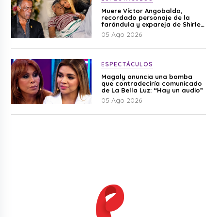
Muere Víctor Angobaldo,
recordado personaje de la
farándula y expareja de Shirley
Cherres
05 Ago 2026
ESPECTÁCULOS
Magaly anuncia una bomba
que contradeciría comunicado
de La Bella Luz: “Hay un audio”
05 Ago 2026