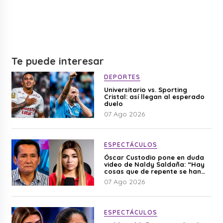
Te puede interesar
DEPORTES
Universitario vs. Sporting
Cristal: así llegan al esperado
duelo
07 Ago 2026
ESPECTÁCULOS
Óscar Custodio pone en duda
video de Naldy Saldaña: “Hay
cosas que de repente se han
editado”
07 Ago 2026
ESPECTÁCULOS