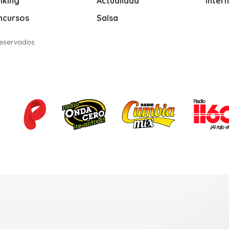
nking
Actualidad
Inter
ncursos
Salsa
Reservados.