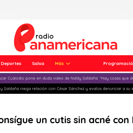
Deportes
Salsa
Más
Programaci
car Custodio pone en duda video de Naldy Saldaña: “Hay cosas que d
y Saldaña niega relación con César Sánchez y evalúa denunciar a su 
Consígue un cutis sin acné con