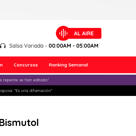
Salsa Variada -
00:00AM - 05:00AM
ón
Concursos
Ranking Semanal
e repente se han editado”
esposa: “Es una difamación”
 Bismutol