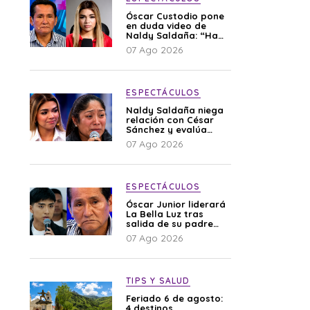
Óscar Custodio pone
en duda video de
Naldy Saldaña: “Hay
cosas que de repente
07 Ago 2026
se han editado”
ESPECTÁCULOS
Naldy Saldaña niega
relación con César
Sánchez y evalúa
denunciar a su
07 Ago 2026
esposa: “Es una
difamación”
ESPECTÁCULOS
Óscar Junior liderará
La Bella Luz tras
salida de su padre
por polémica con
07 Ago 2026
Naldy Saldaña
TIPS Y SALUD
Feriado 6 de agosto:
4 destinos