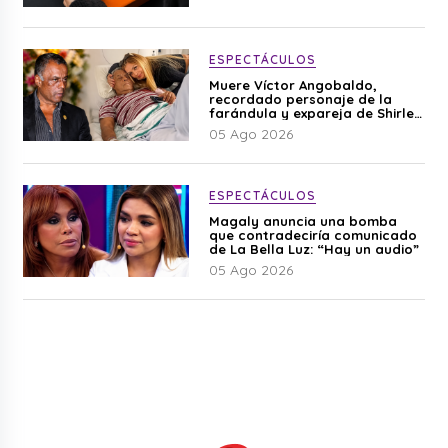
ESPECTÁCULOS
Muere Víctor Angobaldo,
recordado personaje de la
farándula y expareja de Shirley
Cherres
05 Ago 2026
ESPECTÁCULOS
Magaly anuncia una bomba
que contradeciría comunicado
de La Bella Luz: “Hay un audio”
05 Ago 2026