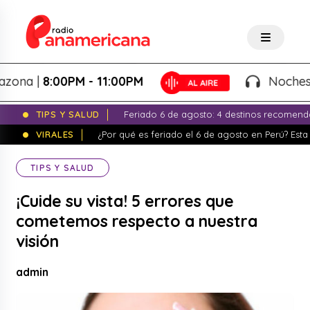
a |
8:00PM - 11:00PM
Noches de Fa
TIPS Y SALUD
Feriado 6 de agosto: 4 destinos recomend
VIRALES
¿Por qué es feriado el 6 de agosto en Perú? Esta 
TIPS Y SALUD
¡Cuide su vista! 5 errores que
cometemos respecto a nuestra
visión
admin