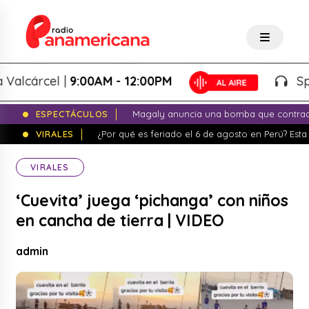
cárcel |
9:00AM - 12:00PM
Splash!
ESPECTÁCULOS
Magaly anuncia una bomba que contrade
VIRALES
¿Por qué es feriado el 6 de agosto en Perú? Esta 
VIRALES
‘Cuevita’ juega ‘pichanga’ con niños
en cancha de tierra | VIDEO
admin