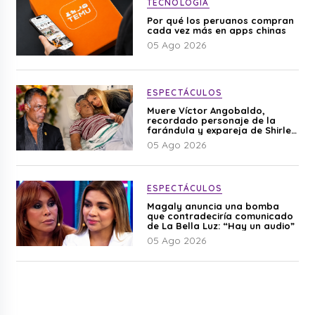
TECNOLOGÍA
Por qué los peruanos compran
cada vez más en apps chinas
05 Ago 2026
ESPECTÁCULOS
Muere Víctor Angobaldo,
recordado personaje de la
farándula y expareja de Shirley
Cherres
05 Ago 2026
ESPECTÁCULOS
Magaly anuncia una bomba
que contradeciría comunicado
de La Bella Luz: “Hay un audio”
05 Ago 2026