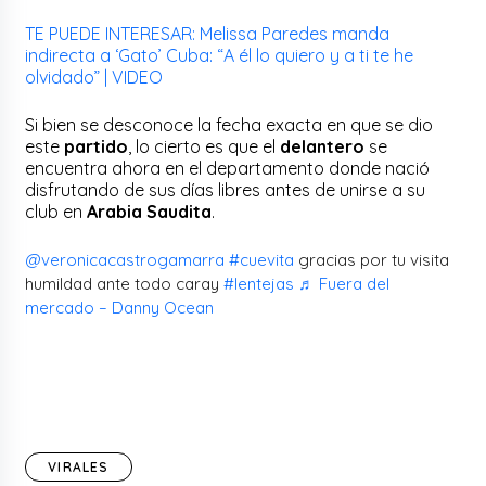
TE PUEDE INTERESAR: Melissa Paredes manda
indirecta a ‘Gato’ Cuba: “A él lo quiero y a ti te he
olvidado” | VIDEO
Si bien se desconoce la fecha exacta en que se dio
este
partido
, lo cierto es que el
delantero
se
encuentra ahora en el departamento donde nació
disfrutando de sus días libres antes de unirse a su
club en
Arabia Saudita
.
@veronicacastrogamarra
#cuevita
gracias por tu visita
humildad ante todo caray
#lentejas
♬ Fuera del
mercado – Danny Ocean
VIRALES