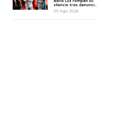
Bella Luz rompen su
silencio tras denuncia
de Naldy: “Todo el
05 Ago 2026
mundo lo sabía”