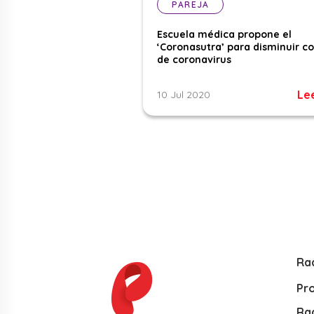
PAREJA
Escuela médica propone el
‘Coronasutra’ para disminuir c
de coronavirus
Le
10 Jul 2020
Ra
Pr
Rad