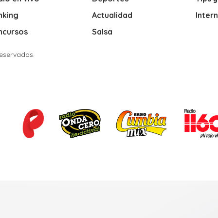
nking
Actualidad
Inter
ncursos
Salsa
Reservados.