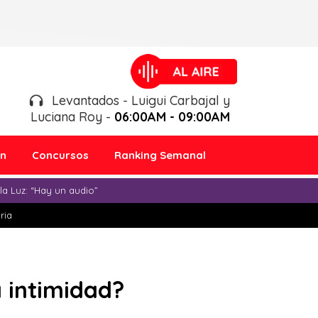
Levantados - Luigui Carbajal y
Luciana Roy -
06:00AM - 09:00AM
ón
Concursos
Ranking Semanal
a Luz: “Hay un audio”
ria
a intimidad?