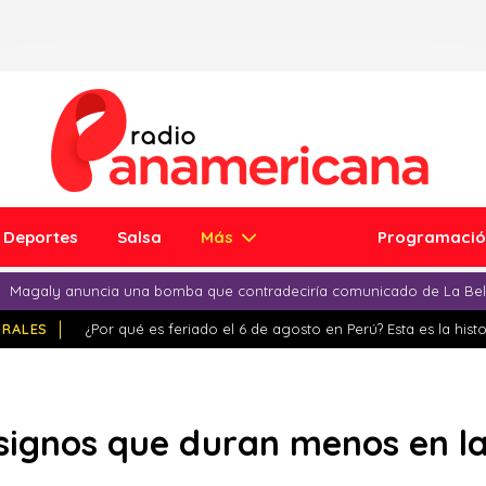
Deportes
Salsa
Más
Programaci
Magaly anuncia una bomba que contradeciría comunicado de La Bell
IRALES
¿Por qué es feriado el 6 de agosto en Perú? Esta es la histo
 signos que duran menos en l