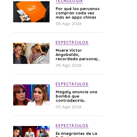
TECNOLOGÍA
Por qué los peruanos
compran cada vez
más en apps chinas
05 Ago 2026
ESPECTÁCULOS
Muere Víctor
Angobaldo,
recordado personaje
de la farándula y
05 Ago 2026
expareja de Shirley
Cherres
ESPECTÁCULOS
Magaly anuncia una
bomba que
contradeciría
comunicado de La
05 Ago 2026
Bella Luz: “Hay un
audio”
ESPECTÁCULOS
Ex integrantes de La