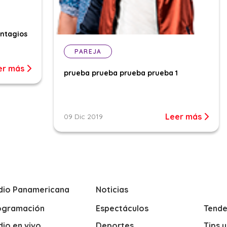
ontagios
PAREJA
er más
prueba prueba prueba prueba 1
Leer más
09 Dic 2019
dio Panamericana
Noticias
ogramación
Espectáculos
Tende
io en vivo
Deportes
Tips 