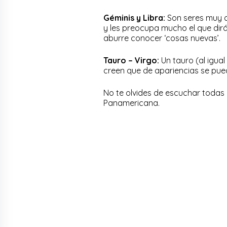
Géminis y Libra:
Son seres muy c
y les preocupa mucho el que dirán
aburre conocer ‘cosas nuevas’.
Tauro – Virgo:
Un tauro (al igual
creen que de apariencias se pued
No te olvides de escuchar todas
Panamericana.