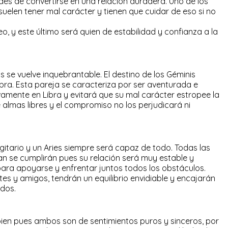
es de convertirse en una relación duradera. Uno de los
elen tener mal carácter y tienen que cuidar de eso si no
o, y este último será quien de estabilidad y confianza a la
s se vuelve inquebrantable. El destino de los Géminis
ibra. Esta pareja se caracteriza por ser aventurada e
itivamente en Libra y evitará que su mal carácter estropee la
 almas libres y el compromiso no los perjudicará ni
itario y un Aries siempre será capaz de todo. Todas las
 se cumplirán pues su relación será muy estable y
para apoyarse y enfrentar juntos todos los obstáculos.
s y amigos, tendrán un equilibrio envidiable y encajarán
idos.
 bien pues ambos son de sentimientos puros y sinceros, por