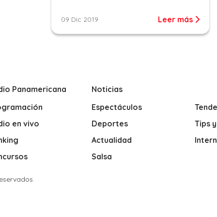
Leer más
09 Dic 2019
dio Panamericana
Noticias
ogramación
Espectáculos
Tende
io en vivo
Deportes
Tips 
nking
Actualidad
Inter
ncursos
Salsa
Reservados.