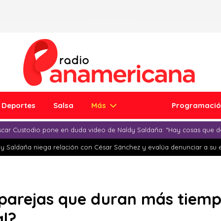
Deportes
Salsa
Más
Programaci
car Custodio pone en duda video de Naldy Saldaña: “Hay cosas que d
y Saldaña niega relación con César Sánchez y evalúa denunciar a su 
 parejas que duran más tiem
al?