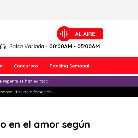
Salsa Variada -
00:00AM - 05:00AM
ón
Concursos
Ranking Semanal
e repente se han editado”
esposa: “Es una difamación”
po en el amor según