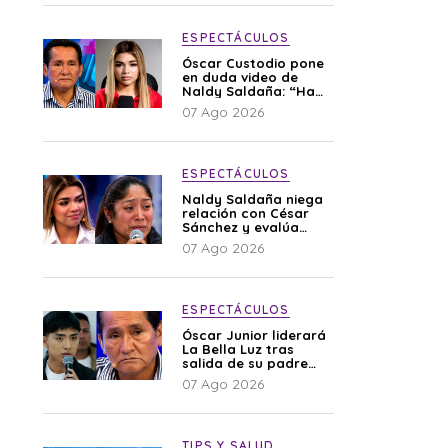
ESPECTÁCULOS
Óscar Custodio pone
en duda video de
Naldy Saldaña: “Hay
cosas que de repente
07 Ago 2026
se han editado”
ESPECTÁCULOS
Naldy Saldaña niega
relación con César
Sánchez y evalúa
denunciar a su
07 Ago 2026
esposa: “Es una
difamación”
ESPECTÁCULOS
Óscar Junior liderará
La Bella Luz tras
salida de su padre
por polémica con
07 Ago 2026
Naldy Saldaña
TIPS Y SALUD