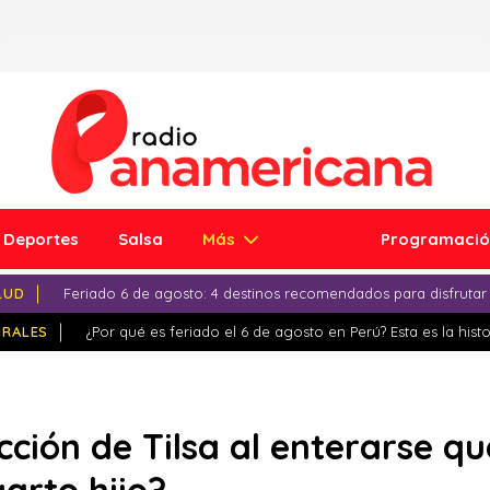
Deportes
Salsa
Más
Programaci
LUD
Feriado 6 de agosto: 4 destinos recomendados para disfrutar
IRALES
¿Por qué es feriado el 6 de agosto en Perú? Esta es la histo
cción de Tilsa al enterarse q