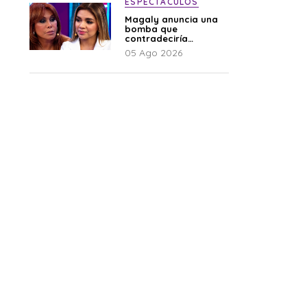
ESPECTÁCULOS
Magaly anuncia una
bomba que
contradeciría
comunicado de La
05 Ago 2026
Bella Luz: “Hay un
audio”