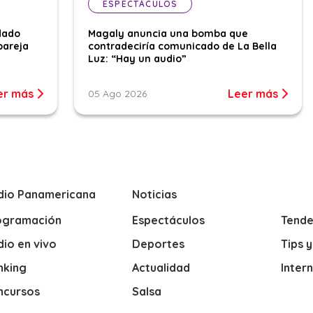
ESPECTÁCULOS
dado
Magaly anuncia una bomba que
pareja
contradeciría comunicado de La Bella
Luz: “Hay un audio”
er más
Leer más
05 Ago 2026
dio Panamericana
Noticias
ogramación
Espectáculos
Tende
io en vivo
Deportes
Tips 
nking
Actualidad
Inter
ncursos
Salsa