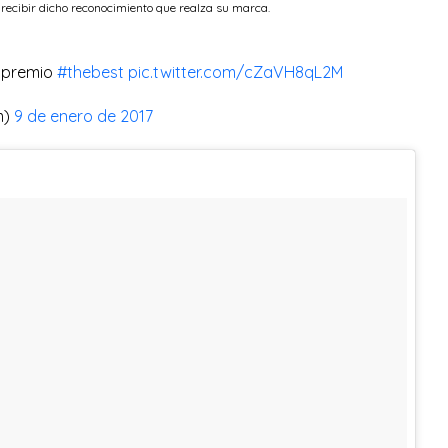
 recibir dicho reconocimiento que realza su marca.
 premio
#thebest
pic.twitter.com/cZaVH8qL2M
m)
9 de enero de 2017