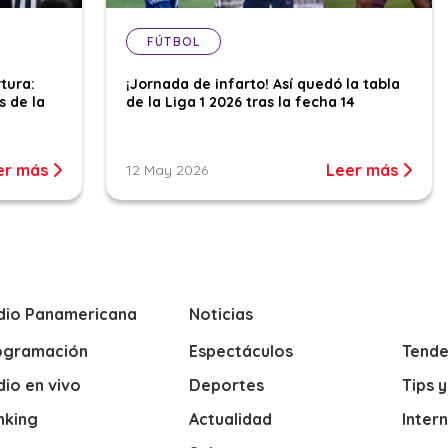
FÚTBOL
tura:
¡Jornada de infarto! Así quedó la tabla
s de la
de la Liga 1 2026 tras la fecha 14
er más
Leer más
12 May 2026
dio Panamericana
Noticias
ogramación
Espectáculos
Tende
io en vivo
Deportes
Tips 
nking
Actualidad
Inter