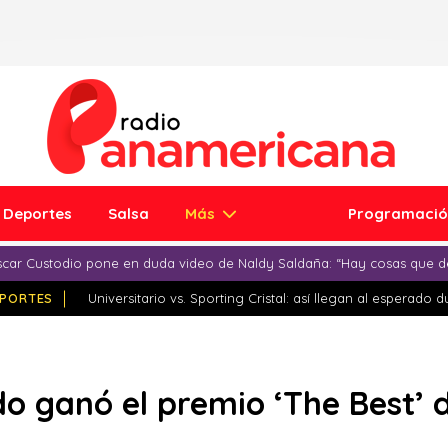
Deportes
Salsa
Más
Programaci
car Custodio pone en duda video de Naldy Saldaña: “Hay cosas que d
PORTES
Universitario vs. Sporting Cristal: así llegan al esperado 
do ganó el premio ‘The Best’ 