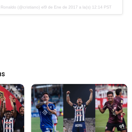
 Ronaldo (@cristiano)
el9 de Ene de 2017 a la(s) 12:14 PST
as