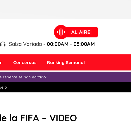
Salsa Variada -
00:00AM - 05:00AM
ón
Concursos
Ranking Semanal
e repente se han editado”
duelo
de la FIFA – VIDEO