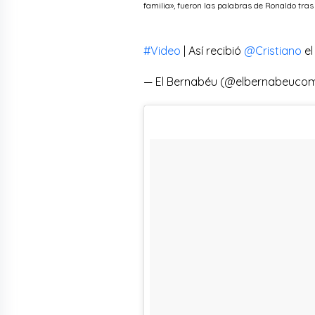
familia», fueron las palabras de Ronaldo tras
#Video
| Así recibió
@Cristiano
el
— El Bernabéu (@elbernabeuco