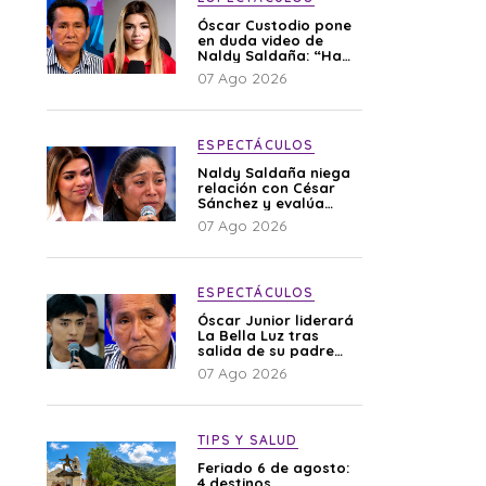
Óscar Custodio pone
en duda video de
Naldy Saldaña: “Hay
cosas que de repente
07 Ago 2026
se han editado”
ESPECTÁCULOS
Naldy Saldaña niega
relación con César
Sánchez y evalúa
denunciar a su
07 Ago 2026
esposa: “Es una
difamación”
ESPECTÁCULOS
Óscar Junior liderará
La Bella Luz tras
salida de su padre
por polémica con
07 Ago 2026
Naldy Saldaña
TIPS Y SALUD
Feriado 6 de agosto:
4 destinos