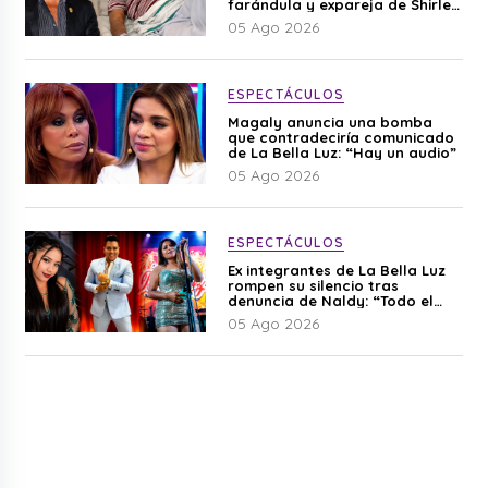
farándula y expareja de Shirley
Cherres
05 Ago 2026
ESPECTÁCULOS
Magaly anuncia una bomba
que contradeciría comunicado
de La Bella Luz: “Hay un audio”
05 Ago 2026
ESPECTÁCULOS
Ex integrantes de La Bella Luz
rompen su silencio tras
denuncia de Naldy: “Todo el
mundo lo sabía”
05 Ago 2026