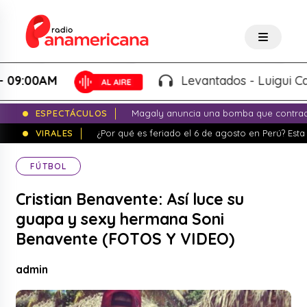
00AM
Levantados - Luigui Carbajal
ESPECTÁCULOS
Magaly anuncia una bomba que contrade
VIRALES
¿Por qué es feriado el 6 de agosto en Perú? Esta 
FÚTBOL
Cristian Benavente: Así luce su
guapa y sexy hermana Soni
Benavente (FOTOS Y VIDEO)
admin