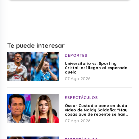
Te puede interesar
DEPORTES
Universitario vs. Sporting
Cristal: así llegan al esperado
duelo
07 Ago 2026
ESPECTÁCULOS
Óscar Custodio pone en duda
video de Naldy Saldaña: “Hay
cosas que de repente se han
editado”
07 Ago 2026