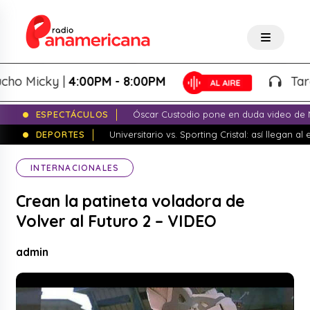
 Micky |
4:00PM - 8:00PM
Tardeo 
ESPECTÁCULOS
Óscar Custodio pone en duda video de N
DEPORTES
Universitario vs. Sporting Cristal: así llegan a
INTERNACIONALES
Crean la patineta voladora de
Volver al Futuro 2 – VIDEO
admin