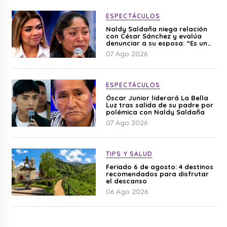
ESPECTÁCULOS
Naldy Saldaña niega relación
con César Sánchez y evalúa
denunciar a su esposa: “Es una
difamación”
07 Ago 2026
ESPECTÁCULOS
Óscar Junior liderará La Bella
Luz tras salida de su padre por
polémica con Naldy Saldaña
07 Ago 2026
TIPS Y SALUD
Feriado 6 de agosto: 4 destinos
recomendados para disfrutar
el descanso
06 Ago 2026