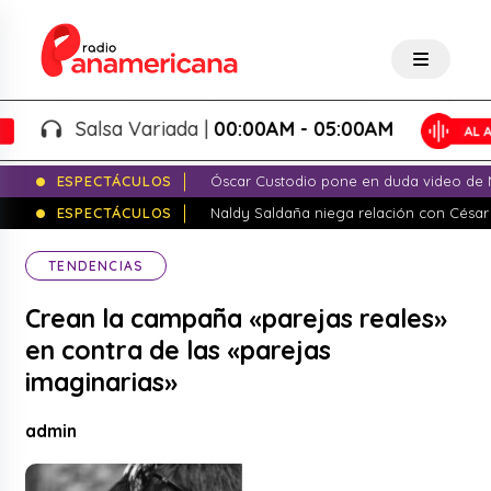
Salsa Variada |
00:00AM - 05:00AM
ESPECTÁCULOS
Óscar Custodio pone en duda video de N
ESPECTÁCULOS
Naldy Saldaña niega relación con César
TENDENCIAS
Crean la campaña «parejas reales»
en contra de las «parejas
imaginarias»
admin