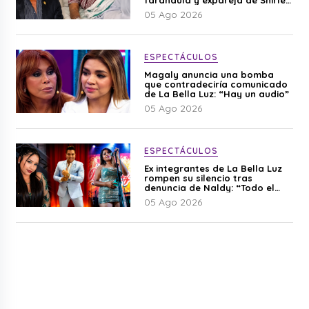
Cherres
05 Ago 2026
ESPECTÁCULOS
Magaly anuncia una bomba
que contradeciría comunicado
de La Bella Luz: “Hay un audio”
05 Ago 2026
ESPECTÁCULOS
Ex integrantes de La Bella Luz
rompen su silencio tras
denuncia de Naldy: “Todo el
mundo lo sabía”
05 Ago 2026