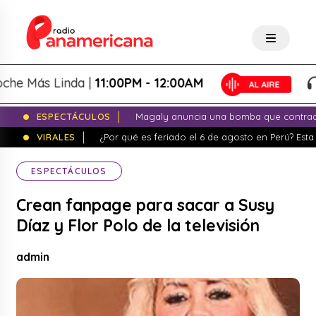
 Más Linda |
11:00PM - 12:00AM
L
ESPECTÁCULOS
Magaly anuncia una bomba que contrade
VIRALES
¿Por qué es feriado el 6 de agosto en Perú? Esta 
ESPECTÁCULOS
Crean fanpage para sacar a Susy
Díaz y Flor Polo de la televisión
admin