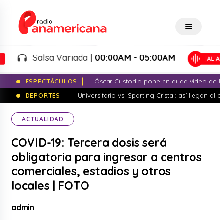
Salsa Variada |
00:00AM - 05:00AM
ESPECTÁCULOS
Óscar Custodio pone en duda video de N
DEPORTES
Universitario vs. Sporting Cristal: así llegan a
ACTUALIDAD
COVID-19: Tercera dosis será
obligatoria para ingresar a centros
comerciales, estadios y otros
locales | FOTO
admin