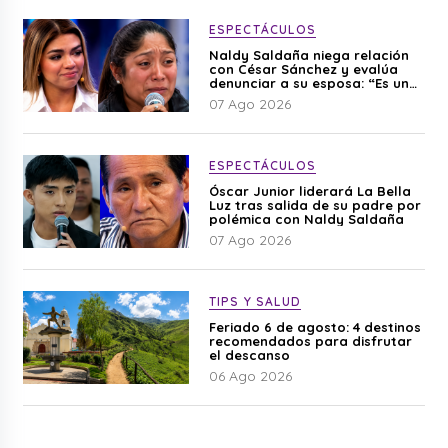
ESPECTÁCULOS
Naldy Saldaña niega relación
con César Sánchez y evalúa
denunciar a su esposa: “Es una
difamación”
07 Ago 2026
ESPECTÁCULOS
Óscar Junior liderará La Bella
Luz tras salida de su padre por
polémica con Naldy Saldaña
07 Ago 2026
TIPS Y SALUD
Feriado 6 de agosto: 4 destinos
recomendados para disfrutar
el descanso
06 Ago 2026