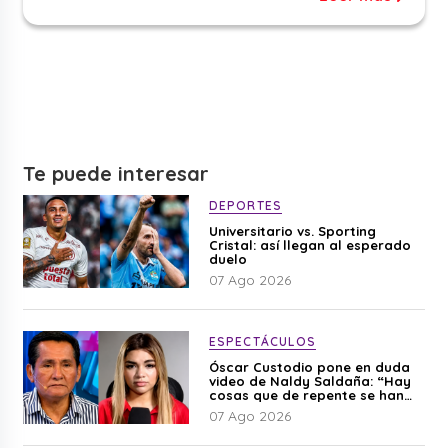
Te puede interesar
DEPORTES
Universitario vs. Sporting
Cristal: así llegan al esperado
duelo
07 Ago 2026
ESPECTÁCULOS
Óscar Custodio pone en duda
video de Naldy Saldaña: “Hay
cosas que de repente se han
editado”
07 Ago 2026