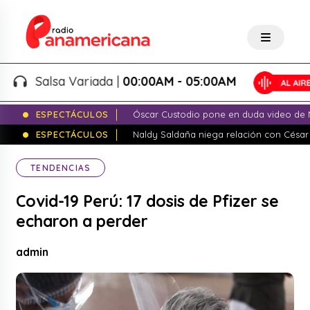
Salsa Variada |
00:00AM - 05:00AM
ESPECTÁCULOS
Óscar Custodio pone en duda video de N
ESPECTÁCULOS
Naldy Saldaña niega relación con César
TENDENCIAS
Covid-19 Perú: 17 dosis de Pfizer se
echaron a perder
admin