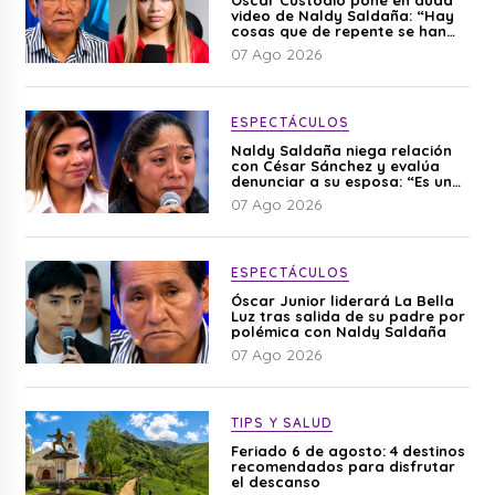
video de Naldy Saldaña: “Hay
cosas que de repente se han
editado”
07 Ago 2026
ESPECTÁCULOS
Naldy Saldaña niega relación
con César Sánchez y evalúa
denunciar a su esposa: “Es una
difamación”
07 Ago 2026
ESPECTÁCULOS
Óscar Junior liderará La Bella
Luz tras salida de su padre por
polémica con Naldy Saldaña
07 Ago 2026
TIPS Y SALUD
Feriado 6 de agosto: 4 destinos
recomendados para disfrutar
el descanso