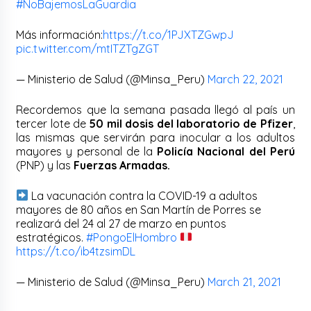
#NoBajemosLaGuardia
Más información:
https://t.co/1PJXTZGwpJ
pic.twitter.com/mtITZTgZGT
— Ministerio de Salud (@Minsa_Peru)
March 22, 2021
Recordemos que la semana pasada llegó al país un
tercer lote de
50 mil dosis del laboratorio de Pfizer
,
las mismas que servirán para inocular a los adultos
mayores y personal de la
Policía Nacional del Perú
(PNP) y las
Fuerzas Armadas.
La vacunación contra la COVID-19 a adultos
mayores de 80 años en San Martín de Porres se
realizará del 24 al 27 de marzo en puntos
estratégicos.
#PongoElHombro
https://t.co/ib4tzsimDL
— Ministerio de Salud (@Minsa_Peru)
March 21, 2021