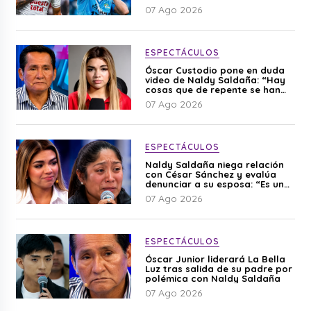
07 Ago 2026
ESPECTÁCULOS
Óscar Custodio pone en duda
video de Naldy Saldaña: “Hay
cosas que de repente se han
editado”
07 Ago 2026
ESPECTÁCULOS
Naldy Saldaña niega relación
con César Sánchez y evalúa
denunciar a su esposa: “Es una
difamación”
07 Ago 2026
ESPECTÁCULOS
Óscar Junior liderará La Bella
Luz tras salida de su padre por
polémica con Naldy Saldaña
07 Ago 2026