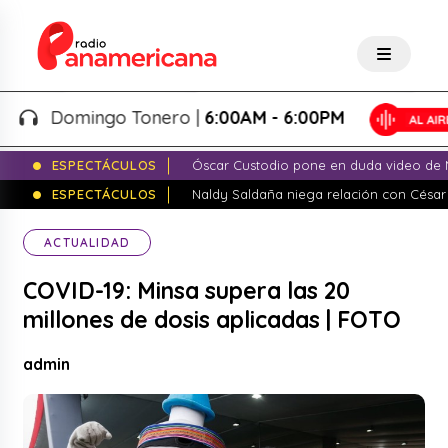
Domingo Tonero |
6:00AM - 6:00PM
ESPECTÁCULOS
Óscar Custodio pone en duda video de N
ESPECTÁCULOS
Naldy Saldaña niega relación con César
ACTUALIDAD
COVID-19: Minsa supera las 20
millones de dosis aplicadas | FOTO
admin