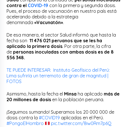
contra el
COVID-19
con la primera y segunda dosis.
Pues, el proceso de vacunación en nuestro país está
acelerando debido a la estrategia
denominada
«Vacunatón»
.
De esa manera, el sector Salud informó que hasta la
fecha son
11 476 021 peruanos que se les ha
aplicado la primera dosis
. Por otra parte, la cifra
de
personas inoculadas con ambas dosis es de 8
556 348.
TE PUEDE INTERESAR: Instituto Geofísico del Perú:
Lima sufriría un terremoto de gran de magnitud |
FOTOS
Asimismo, hasta la fecha el
Minsa
ha aplicado
más de
20 millones de dosis
en la población peruana.
¡Seguimos sumando! Superamos los 20 000 000 de
dosis contra la
#COVID19
aplicadas en el Perú.
#PongoElHombro
pic.twitter.com/8iw0Rm7p6Q