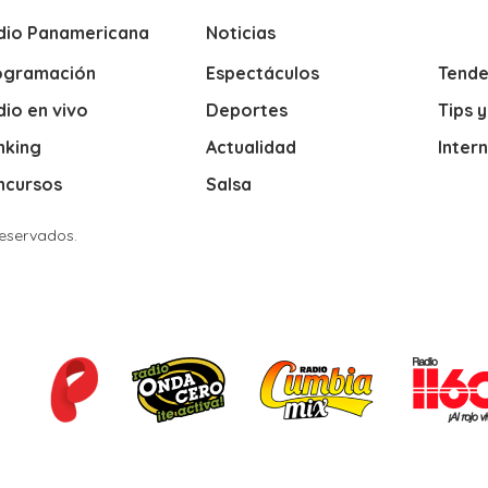
dio Panamericana
Noticias
ogramación
Espectáculos
Tende
io en vivo
Deportes
Tips 
nking
Actualidad
Inter
ncursos
Salsa
Reservados.