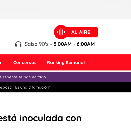
Salsa 90's -
5:00AM - 6:00AM
ón
Concursos
Ranking Semanal
e repente se han editado”
esposa: “Es una difamación”
está inoculada con