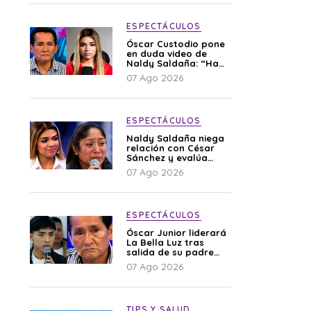
ESPECTÁCULOS
Óscar Custodio pone
en duda video de
Naldy Saldaña: “Hay
cosas que de repente
07 Ago 2026
se han editado”
ESPECTÁCULOS
Naldy Saldaña niega
relación con César
Sánchez y evalúa
denunciar a su
07 Ago 2026
esposa: “Es una
difamación”
ESPECTÁCULOS
Óscar Junior liderará
La Bella Luz tras
salida de su padre
por polémica con
07 Ago 2026
Naldy Saldaña
TIPS Y SALUD