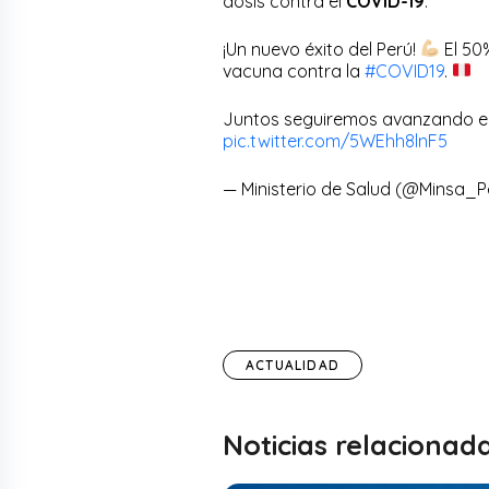
dosis contra el
COVID-19
.
¡Un nuevo éxito del Perú!
El 50
vacuna contra la
#COVID19
.
Juntos seguiremos avanzando e
pic.twitter.com/5WEhh8lnF5
— Ministerio de Salud (@Minsa_
ACTUALIDAD
Noticias relacionad