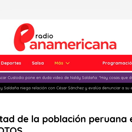
Deportes
Salsa
Más
Programaci
car Custodio pone en duda video de Naldy Saldaña: “Hay cosas que d
y Saldaña niega relación con César Sánchez y evalúa denunciar a su 
tad de la población peruana 
FOTOS