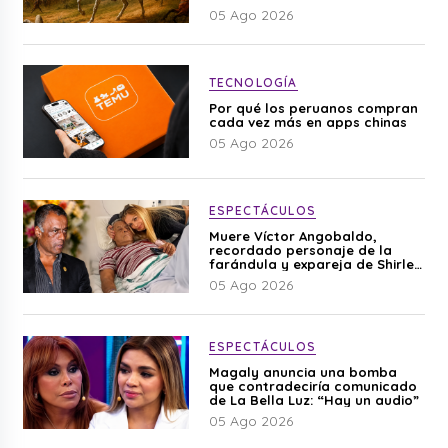
05 Ago 2026
TECNOLOGÍA
Por qué los peruanos compran
cada vez más en apps chinas
05 Ago 2026
ESPECTÁCULOS
Muere Víctor Angobaldo,
recordado personaje de la
farándula y expareja de Shirley
Cherres
05 Ago 2026
ESPECTÁCULOS
Magaly anuncia una bomba
que contradeciría comunicado
de La Bella Luz: “Hay un audio”
05 Ago 2026