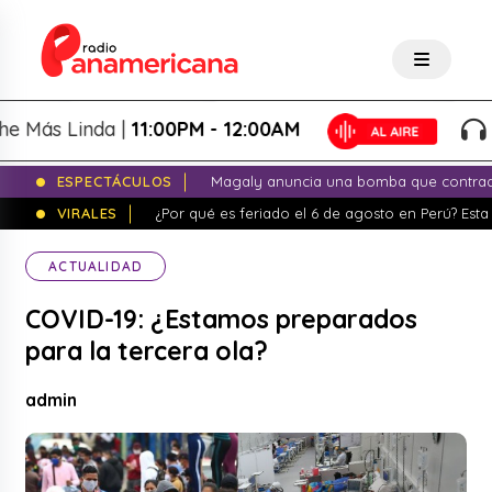
ás Linda |
11:00PM - 12:00AM
La 
ESPECTÁCULOS
Magaly anuncia una bomba que contrade
VIRALES
¿Por qué es feriado el 6 de agosto en Perú? Esta 
ACTUALIDAD
COVID-19: ¿Estamos preparados
para la tercera ola?
admin