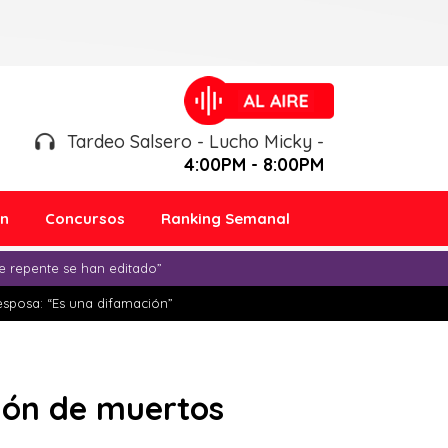
Tardeo Salsero - Lucho Micky -
4:00PM - 8:00PM
ón
Concursos
Ranking Semanal
e repente se han editado”
esposa: “Es una difamación”
llón de muertos