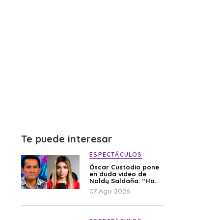
Te puede interesar
ESPECTÁCULOS
Óscar Custodio pone
en duda video de
Naldy Saldaña: “Hay
cosas que de repente
07 Ago 2026
se han editado”