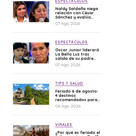
ESPECTÁCULOS
Naldy Saldaña niega
relación con César
Sánchez y evalúa
denunciar a su
07 Ago 2026
esposa: “Es una
difamación”
ESPECTÁCULOS
Óscar Junior liderará
La Bella Luz tras
salida de su padre
por polémica con
07 Ago 2026
Naldy Saldaña
TIPS Y SALUD
Feriado 6 de agosto:
4 destinos
recomendados para
disfrutar el descanso
06 Ago 2026
VIRALES
¿Por qué es feriado el