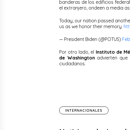
banderas de los edificios federale
el extranjero, ondeen a media as
Today, our nation passed another 
us as we honor their memory.
ht
— President Biden (@POTUS)
Feb
Por otro lado, el
Instituto de M
de Washington
advierten que 
ciudadanos.
INTERNACIONALES