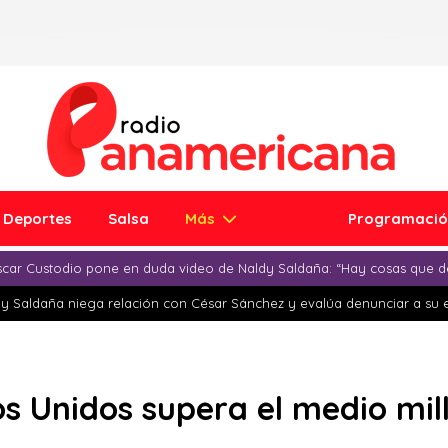
Deportes
Salsa
Más
Programaci
car Custodio pone en duda video de Naldy Saldaña: “Hay cosas que d
y Saldaña niega relación con César Sánchez y evalúa denunciar a su 
os Unidos supera el medio mi