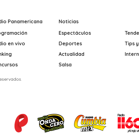
dio Panamericana
Noticias
ogramación
Espectáculos
Tende
io en vivo
Deportes
Tips 
nking
Actualidad
Inter
ncursos
Salsa
Reservados.