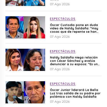
07 Ago 2026
ESPECTÁCULOS
Óscar Custodio pone en duda
video de Naldy Saldaña: “Hay
cosas que de repente se han
editado”
07 Ago 2026
ESPECTÁCULOS
Naldy Saldaña niega relación
con César Sánchez y evalúa
denunciar a su esposa: “Es una
difamación”
07 Ago 2026
ESPECTÁCULOS
Óscar Junior liderará La Bella
Luz tras salida de su padre por
polémica con Naldy Saldaña
07 Ago 2026