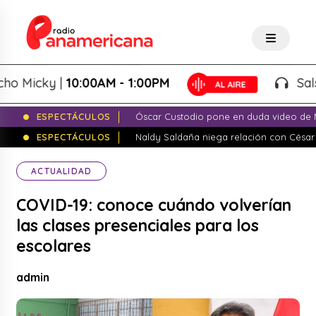
Micky |
10:00AM - 1:00PM
Salsa d
ESPECTÁCULOS
Óscar Custodio pone en duda video de N
ESPECTÁCULOS
Naldy Saldaña niega relación con César
ACTUALIDAD
COVID-19: conoce cuándo volverían
las clases presenciales para los
escolares
admin