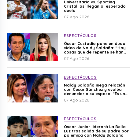
Universitario vs. Sporting
Cristal: así llegan al esperado
duelo
07 Ago 2026
ESPECTÁCULOS
Óscar Custodio pone en duda
video de Naldy Saldaña: “Hay
cosas que de repente se han
editado”
07 Ago 2026
ESPECTÁCULOS
Naldy Saldaña niega relación
con César Sánchez y evalúa
denunciar a su esposa: “Es una
difamación”
07 Ago 2026
ESPECTÁCULOS
Óscar Junior liderará La Bella
Luz tras salida de su padre por
polémica con Naldy Saldaña