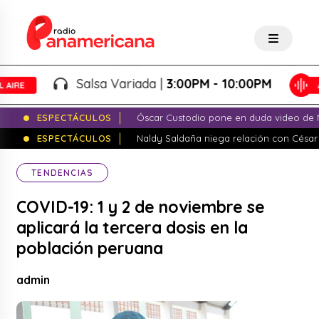
Salsa Variada |
3:00PM - 10:00PM
ESPECTÁCULOS
Óscar Custodio pone en duda video de N
ESPECTÁCULOS
Naldy Saldaña niega relación con César
TENDENCIAS
COVID-19: 1 y 2 de noviembre se
aplicará la tercera dosis en la
población peruana
admin