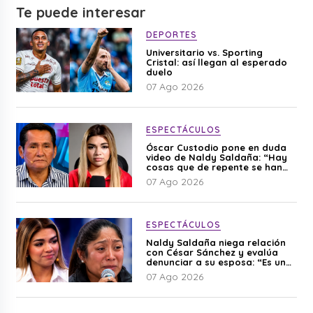
Te puede interesar
DEPORTES
Universitario vs. Sporting
Cristal: así llegan al esperado
duelo
07 Ago 2026
ESPECTÁCULOS
Óscar Custodio pone en duda
video de Naldy Saldaña: “Hay
cosas que de repente se han
editado”
07 Ago 2026
ESPECTÁCULOS
Naldy Saldaña niega relación
con César Sánchez y evalúa
denunciar a su esposa: “Es una
difamación”
07 Ago 2026