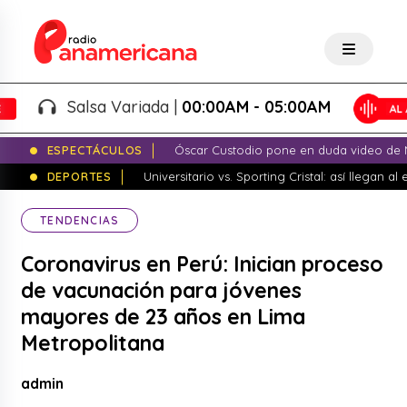
Salsa Variada |
00:00AM - 05:00AM
ESPECTÁCULOS
Óscar Custodio pone en duda video de N
DEPORTES
Universitario vs. Sporting Cristal: así llegan a
TENDENCIAS
Coronavirus en Perú: Inician proceso
de vacunación para jóvenes
mayores de 23 años en Lima
Metropolitana
admin