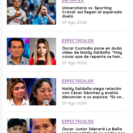
DEPORTES
Universitario vs. Sporting
Cristal: así llegan al esperado
duelo
07 Ago 2026
ESPECTÁCULOS
Óscar Custodio pone en duda
video de Naldy Saldaña: “Hay
cosas que de repente se han
editado”
07 Ago 2026
ESPECTÁCULOS
Naldy Saldaña niega relación
con César Sánchez y evalúa
denunciar a su esposa: “Es una
difamación”
07 Ago 2026
ESPECTÁCULOS
Óscar Junior liderará La Bella