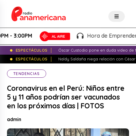
 3:00PM
Hora de Emprender - Mar
ESPECTÁCULOS
Óscar Custodio pone en duda video de N
ESPECTÁCULOS
Naldy Saldaña niega relación con César
TENDENCIAS
Coronavirus en el Perú: Niños entre
5 y 11 años podrían ser vacunados
en los próximos días | FOTOS
admin