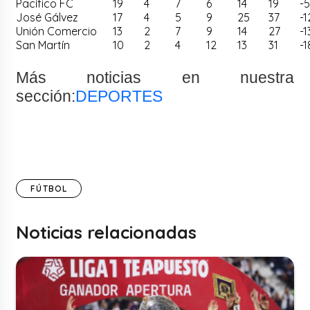
Pacífico FC
19
4
7
6
14
19
-
José Gálvez
17
4
5
9
25
37
-1
Unión Comercio
13
2
7
9
14
27
-1
San Martín
10
2
4
12
13
31
-1
Más noticias en nuestra
sección:
DEPORTES
FÚTBOL
Noticias relacionadas