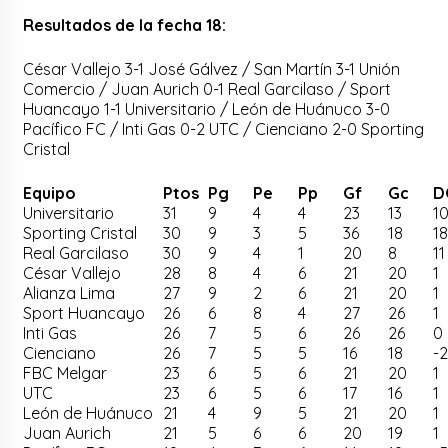
Resultados de la fecha 18:
César Vallejo 3-1 José Gálvez / San Martín 3-1 Unión
Comercio / Juan Aurich 0-1 Real Garcilaso / Sport
Huancayo 1-1 Universitario / León de Huánuco 3-0
Pacífico FC / Inti Gas 0-2 UTC / Cienciano 2-0 Sporting
Cristal
Equipo
Ptos
Pg
Pe
Pp
Gf
Gc
D
Universitario
31
9
4
4
23
13
1
Sporting Cristal
30
9
3
5
36
18
1
Real Garcilaso
30
9
4
1
20
8
11
César Vallejo
28
8
4
6
21
20
1
Alianza Lima
27
9
2
6
21
20
1
Sport Huancayo
26
6
8
4
27
26
1
Inti Gas
26
7
5
6
26
26
0
Cienciano
26
7
5
5
16
18
-
FBC Melgar
23
6
5
6
21
20
1
UTC
23
6
5
6
17
16
1
León de Huánuco
21
4
9
5
21
20
1
Juan Aurich
21
5
6
6
20
19
1