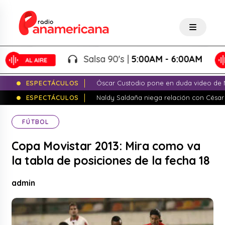
Salsa 90's |
5:00AM - 6:00AM
ESPECTÁCULOS
Óscar Custodio pone en duda video de N
ESPECTÁCULOS
Naldy Saldaña niega relación con César
FÚTBOL
Copa Movistar 2013: Mira como va
la tabla de posiciones de la fecha 18
admin