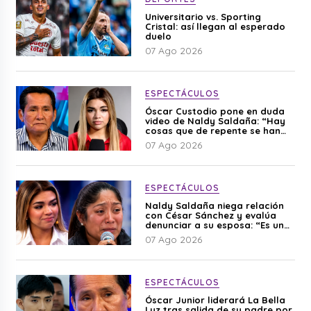
Universitario vs. Sporting
Cristal: así llegan al esperado
duelo
07 Ago 2026
ESPECTÁCULOS
Óscar Custodio pone en duda
video de Naldy Saldaña: “Hay
cosas que de repente se han
editado”
07 Ago 2026
ESPECTÁCULOS
Naldy Saldaña niega relación
con César Sánchez y evalúa
denunciar a su esposa: “Es una
difamación”
07 Ago 2026
ESPECTÁCULOS
Óscar Junior liderará La Bella
Luz tras salida de su padre por