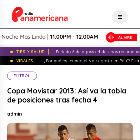
he Más Linda |
11:00PM - 12:00AM
TIPS Y SALUD
Feriado 6 de agosto: 4 destinos recomend
VIRALES
¿Por qué es feriado el 6 de agosto en Perú? Esta 
FÚTBOL
Copa Movistar 2013: Así va la tabla
de posiciones tras fecha 4
admin