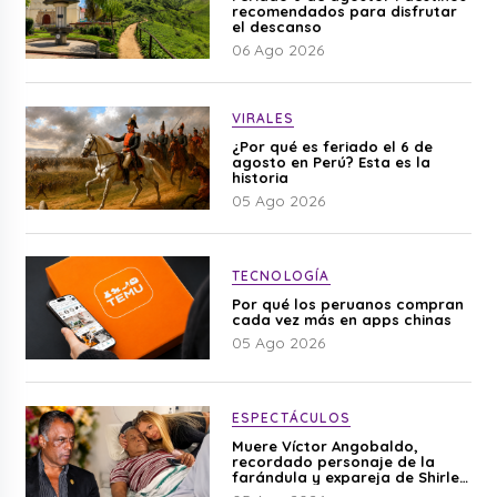
recomendados para disfrutar
el descanso
06 Ago 2026
VIRALES
¿Por qué es feriado el 6 de
agosto en Perú? Esta es la
historia
05 Ago 2026
TECNOLOGÍA
Por qué los peruanos compran
cada vez más en apps chinas
05 Ago 2026
ESPECTÁCULOS
Muere Víctor Angobaldo,
recordado personaje de la
farándula y expareja de Shirley
Cherres