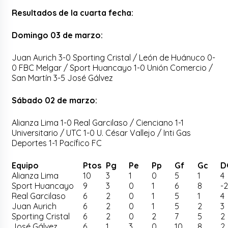
Resultados de la cuarta fecha:
Domingo 03 de marzo:
Juan Aurich 3-0 Sporting Cristal / León de Huánuco 0-
0 FBC Melgar / Sport Huancayo 1-0 Unión Comercio /
San Martín 3-5 José Gálvez
Sábado 02 de marzo:
Alianza Lima 1-0 Real Garcilaso / Cienciano 1-1
Universitario / UTC 1-0 U. César Vallejo / Inti Gas
Deportes 1-1 Pacífico FC
Equipo
Ptos
Pg
Pe
Pp
Gf
Gc
D
Alianza Lima
10
3
1
0
5
1
4
Sport Huancayo
9
3
0
1
6
8
-
Real Garcilaso
6
2
0
1
5
1
4
Juan Aurich
6
2
0
1
5
2
3
Sporting Cristal
6
2
0
2
7
5
2
José Gálvez
6
1
3
0
10
8
2