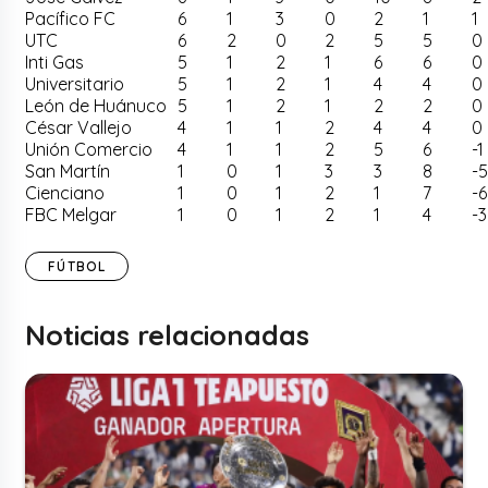
Pacífico FC
6
1
3
0
2
1
1
UTC
6
2
0
2
5
5
0
Inti Gas
5
1
2
1
6
6
0
Universitario
5
1
2
1
4
4
0
León de Huánuco
5
1
2
1
2
2
0
César Vallejo
4
1
1
2
4
4
0
Unión Comercio
4
1
1
2
5
6
-1
San Martín
1
0
1
3
3
8
-
Cienciano
1
0
1
2
1
7
-6
FBC Melgar
1
0
1
2
1
4
-3
FÚTBOL
Noticias relacionadas