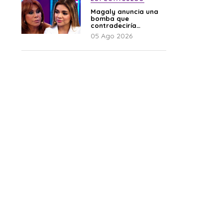
Magaly anuncia una
bomba que
contradeciría
comunicado de La
05 Ago 2026
Bella Luz: “Hay un
audio”