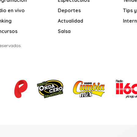
ogramación
Espectáculos
Tende
io en vivo
Deportes
Tips 
nking
Actualidad
Inter
ncursos
Salsa
Reservados.