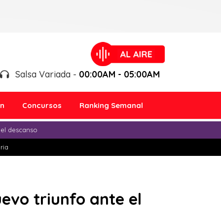
Salsa Variada -
00:00AM - 05:00AM
ón
Concursos
Ranking Semanal
 el descanso
ria
evo triunfo ante el