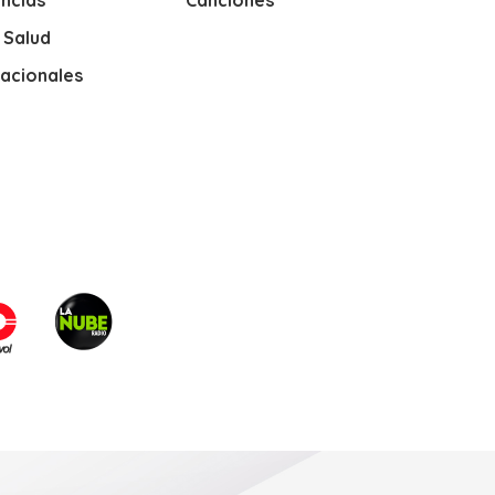
ncias
Canciones
y Salud
nacionales