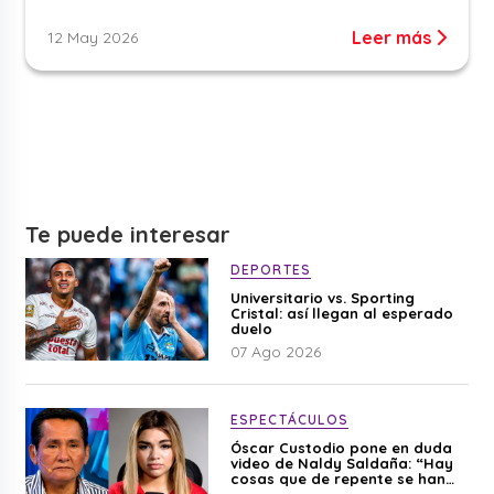
Leer más
12 May 2026
Te puede interesar
DEPORTES
Universitario vs. Sporting
Cristal: así llegan al esperado
duelo
07 Ago 2026
ESPECTÁCULOS
Óscar Custodio pone en duda
video de Naldy Saldaña: “Hay
cosas que de repente se han
editado”