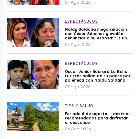
07 Ago 2026
ESPECTÁCULOS
Naldy Saldaña niega relación
con César Sánchez y evalúa
denunciar a su esposa: “Es una
difamación”
07 Ago 2026
ESPECTÁCULOS
Óscar Junior liderará La Bella
Luz tras salida de su padre por
polémica con Naldy Saldaña
07 Ago 2026
TIPS Y SALUD
Feriado 6 de agosto: 4 destinos
recomendados para disfrutar
el descanso
06 Ago 2026