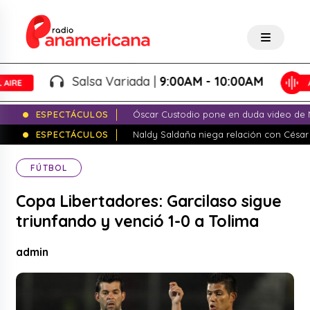
Salsa Variada |
9:00AM - 10:00AM
ESPECTÁCULOS
Óscar Custodio pone en duda video de N
ESPECTÁCULOS
Naldy Saldaña niega relación con César
FÚTBOL
Copa Libertadores: Garcilaso sigue
triunfando y venció 1-0 a Tolima
admin