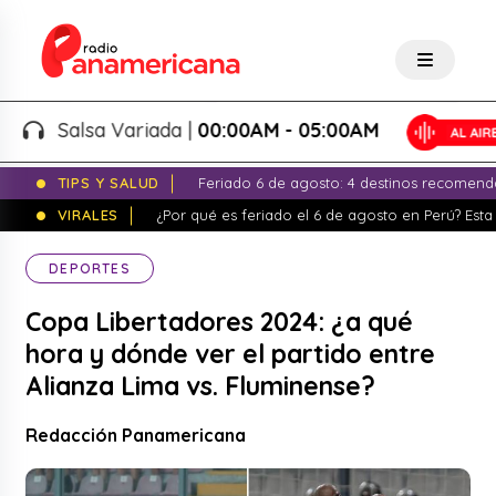
Salsa Variada |
00:00AM - 05:00AM
TIPS Y SALUD
Feriado 6 de agosto: 4 destinos recomend
VIRALES
¿Por qué es feriado el 6 de agosto en Perú? Esta 
DEPORTES
Copa Libertadores 2024: ¿a qué
hora y dónde ver el partido entre
Alianza Lima vs. Fluminense?
Redacción Panamericana