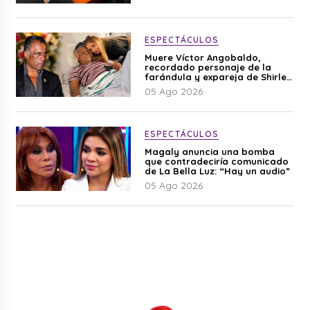
ESPECTÁCULOS
Muere Víctor Angobaldo,
recordado personaje de la
farándula y expareja de Shirley
Cherres
05 Ago 2026
ESPECTÁCULOS
Magaly anuncia una bomba
que contradeciría comunicado
de La Bella Luz: “Hay un audio”
05 Ago 2026