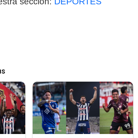
estra sección:
DEPORTES
as