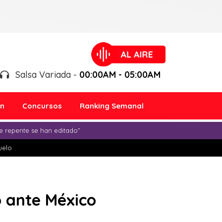
Salsa Variada -
00:00AM - 05:00AM
ón
Concursos
Ranking Semanal
e repente se han editado”
duelo
ó ante México