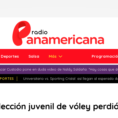
Deportes
Salsa
Más
Programaci
car Custodio pone en duda video de Naldy Saldaña: “Hay cosas que d
PORTES
Universitario vs. Sporting Cristal: así llegan al esperado 
lección juvenil de vóley perdi