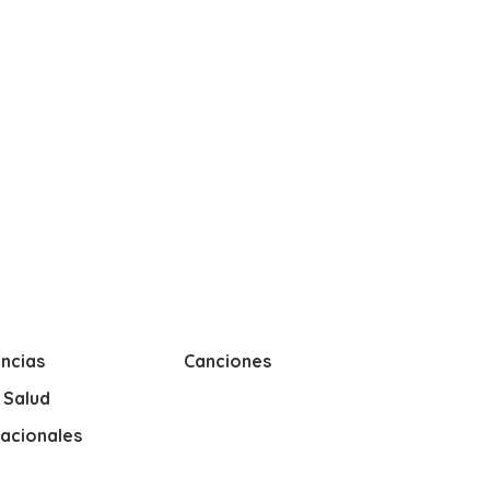
ncias
Canciones
y Salud
nacionales