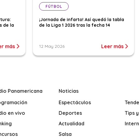
FÚTBOL
tura:
¡Jornada de infarto! Así quedó la tabla
s de la
de la Liga 1 2026 tras la fecha 14
er más
Leer más
12 May 2026
dio Panamericana
Noticias
ogramación
Espectáculos
Tende
io en vivo
Deportes
Tips 
nking
Actualidad
Inter
ncursos
Salsa