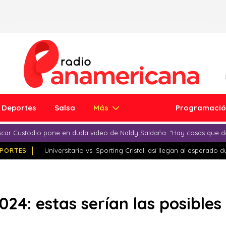
Deportes
Salsa
Más
Programaci
car Custodio pone en duda video de Naldy Saldaña: “Hay cosas que d
PORTES
Universitario vs. Sporting Cristal: así llegan al esperado 
24: estas serían las posibles