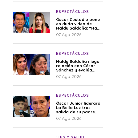
ESPECTÁCULOS
Óscar Custodio pone
en duda video de
Naldy Saldaña: “Hay
cosas que de repente
07 Ago 2026
se han editado”
ESPECTÁCULOS
Naldy Saldaña niega
relación con César
Sánchez y evalúa
denunciar a su
07 Ago 2026
esposa: “Es una
difamación”
ESPECTÁCULOS
Óscar Junior liderará
La Bella Luz tras
salida de su padre
por polémica con
07 Ago 2026
Naldy Saldaña
TIPS Y SALUD