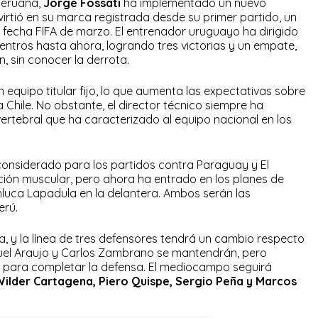
peruana,
Jorge Fossati
ha implementado un nuevo
virtió en su marca registrada desde su primer partido, un
 fecha FIFA de marzo. El entrenador uruguayo ha dirigido
uentros hasta ahora, logrando tres victorias y un empate,
, sin conocer la derrota.
 equipo titular fijo, lo que aumenta las expectativas sobre
 a Chile. No obstante, el director técnico siempre ha
rtebral que ha caracterizado al equipo nacional en los
considerado para los partidos contra Paraguay y El
ión muscular, pero ahora ha entrado en los planes de
nluca Lapadula en la delantera. Ambos serán las
erú.
, y la línea de tres defensores tendrá un cambio respecto
Miguel Araujo y Carlos Zambrano se mantendrán, pero
os para completar la defensa. El mediocampo seguirá
 Wilder Cartagena, Piero Quispe, Sergio Peña y Marcos