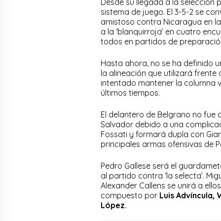
Desde su llegada a la selección 
sistema de juego. El 3-5-2 se con
amistoso contra Nicaragua en la
a la ‘blanquirroja’ en cuatro enc
todos en partidos de preparación
Hasta ahora, no se ha definido un
la alineación que utilizará frente
intentado mantener la columna ve
últimos tiempos.
El delantero de Belgrano no fue 
Salvador debido a una complicac
Fossati y formará dupla con Gia
principales armas ofensivas de P
Pedro Gallese será el guardameta
al partido contra ‘la selecta’. 
Alexander Callens se unirá a ell
compuesto por
Luis Advíncula,
López.