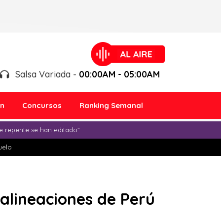
Salsa Variada -
00:00AM - 05:00AM
ón
Concursos
Ranking Semanal
e repente se han editado”
duelo
 alineaciones de Perú