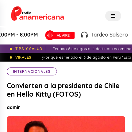
M - 8:00PM
Tardeo Salsero - Luc
TIPS Y SALUD
Feriado 6 de agosto: 4 destinos recomend
VIRALES
¿Por qué es feriado el 6 de agosto en Perú? Esta 
INTERNACIONALES
Convierten a la presidenta de Chile
en Hello Kitty (FOTOS)
admin