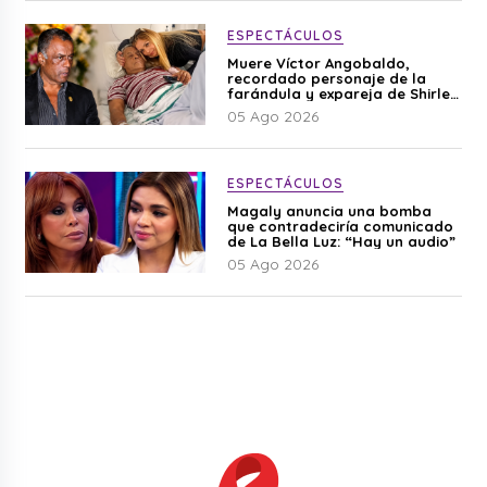
ESPECTÁCULOS
Muere Víctor Angobaldo,
recordado personaje de la
farándula y expareja de Shirley
Cherres
05 Ago 2026
ESPECTÁCULOS
Magaly anuncia una bomba
que contradeciría comunicado
de La Bella Luz: “Hay un audio”
05 Ago 2026